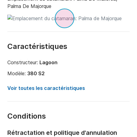
Palma De Majorque
Caractéristiques
Constructeur:
Lagoon
Modèle:
380 S2
Année:
2005 (Rénové en 2018)
Voir toutes les caractéristiques
Capacité à bord:
11 personnes
Nombre de cabines:
4
Conditions
Nombre de couchages:
8
Nombre de salles de bains:
2
Rétractation et politique d'annulation