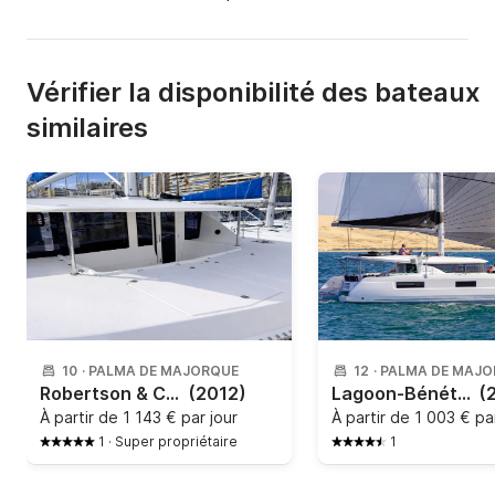
Vérifier la disponibilité des bateaux
similaires
10
·
PALMA DE MAJORQUE
12
·
PALMA DE MAJO
Robertson & Caine - Leopard 44
(2012)
Lagoon-Bénéteau - Lagoon 46 - 4 + 2 cab.
(
À partir de
1 143 € par jour
À partir de
1 003 € par
1
·
Super propriétaire
1