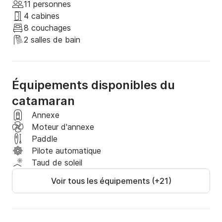
- Horaires

11 personnes
- Itinéraire

4 cabines
- Snacks

8 couchages
- Décoration

2 salles de bain
**Extras pour Location à la Journée :**

Équipements disponibles du
- Transport : à organiser

- Snacks et boissons : Inclus

catamaran
- Cuisine locale : 30 € par passager

Annexe
- Carburant : Inclus

Moteur d'annexe
- Choix du point d'embarquement

Paddle
Pilote automatique
**Extras pour Location à la Nuitée :**

Taud de soleil
- Pack de divertissement inclus (paddle, snorkel, 
Voir tous les équipements (+21)
annexe)

- Service de steward : 200 € par jour (non 
obligatoire)
