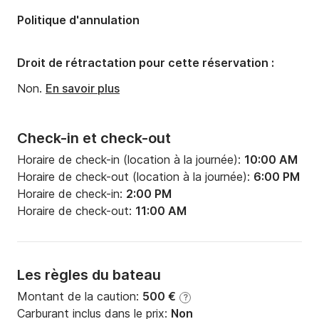
Longueur:
11.56m
Politique d'annulation
Largeur:
6.5m
Tirant d'eau:
1.1m
Droit de rétractation pour cette réservation :
Puissance moteur:
60cv
Non.
En savoir plus
Check-in et check-out
Horaire de check-in (location à la journée):
10:00 AM
Horaire de check-out (location à la journée):
6:00 PM
Horaire de check-in:
2:00 PM
Horaire de check-out:
11:00 AM
Les règles du bateau
Montant de la caution:
500 €
?
Carburant inclus dans le prix:
Non