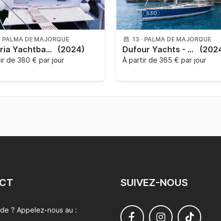
·
PALMA DE MAJORQUE
13
·
PALMA DE MAJORQUE
Bavaria Yachtbau - Bavaria C50 Style - 5 + 1 cab.
(2024)
Dufour Yachts - Dufour 530 Smart Electric 6 + 1 cab.
(202
tir de
380 € par jour
À partir de
365 € par jour
CT
SUIVEZ-NOUS
ide ? Appelez-nous au :