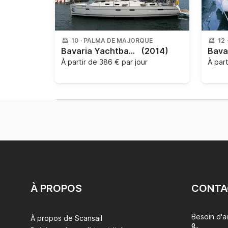
10
·
PALMA DE MAJORQUE
12
Bavaria Yachtbau - Bavaria Cruiser 50
(2014)
À partir de
386 € par jour
À par
À PROPOS
CONTA
Besoin d'a
À propos de Scansail