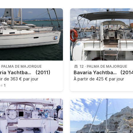
·
PALMA DE MAJORQUE
12
·
PALMA DE MAJORQUE
Bavaria Yachtbau - Bavaria Cruiser 50
(2011)
Bavaria Yachtbau - Bavaria Cruiser 56 - 5 + 1 cab.
(201
tir de
363 € par jour
À partir de
425 € par jour
1