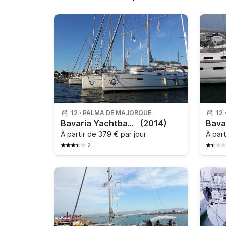
12
·
PALMA DE MAJORQUE
12
Bavaria Yachtbau - Bavaria Cruiser 50
(2014)
À partir de
379 € par jour
À par
2