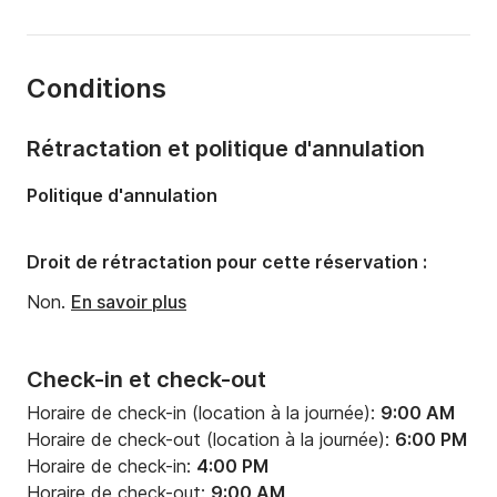
Capacité à bord:
10 personnes
Nombre de cabines:
4
Conditions
Nombre de couchages:
10
Nombre de salles de bains:
2
Rétractation et politique d'annulation
Longueur:
13.85m
Politique d'annulation
Largeur:
4.49m
Tirant d'eau:
2.15m
Droit de rétractation pour cette réservation :
Puissance moteur:
54cv
Non.
En savoir plus
Check-in et check-out
Horaire de check-in (location à la journée):
9:00 AM
Horaire de check-out (location à la journée):
6:00 PM
Horaire de check-in:
4:00 PM
Horaire de check-out:
9:00 AM