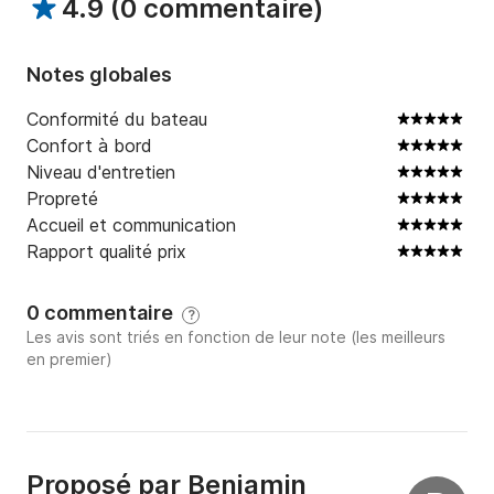
4.9
(
0 commentaire
)
**

Vous pouvez librement apporter boissons et 
restaurations

Notes globales
Vous pouvez brancher votre propre musique ou 
profiter des commentaires et anecdotes du skipper

Conformité du bateau
**

Confort à bord
Niveau d'entretien
NIFP000332
Propreté
Accueil et communication
Rapport qualité prix
0 commentaire
?
Les avis sont triés en fonction de leur note (les meilleurs
en premier)
Proposé par
Benjamin