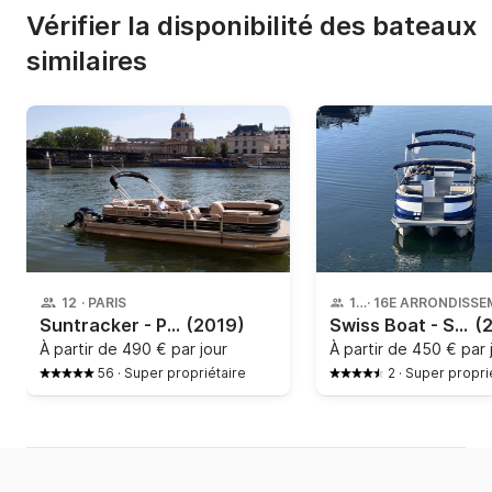
Vérifier la disponibilité des bateaux
similaires
12
·
PARIS
12
·
Suntracker - Party Barge 24 feet
(2019)
Swiss Boat - Starlounger 8,5
(
À partir de
490 € par jour
À partir de
450 € par 
56
·
Super propriétaire
2
·
Super propri