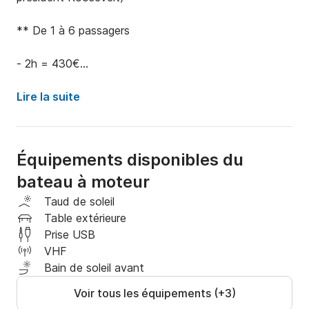
** De 1 à 6 passagers 

- 2h = 430€

** De 7 à 12 passagers 

Lire la suite
- 2h = 70€ / Personnes

Équipements disponibles du
**********************************

bateau à moteur
Notre atypique embarcation est un véritable salon 
flottant qui allie à la perfection confort et sécurité 
Taud de soleil
dès la montée à bord. Facile pour tous, toute la 
Table extérieure
famille est la bienvenue à bord !

Prise USB
VHF
Avec une capacité d'accueil de 12 personnes, il sera 
Bain de soleil avant
très agréable pour une navigation en famille ou entre 
Voir tous les équipements (+3)
amis. Il mesure 7,32 mètres de long pour 2,44 large, 