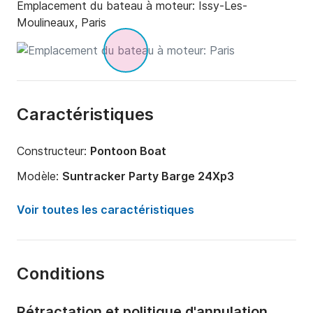
Emplacement du bateau à moteur:
Issy-Les-
Moulineaux, Paris
Caractéristiques
Constructeur:
Pontoon Boat
Modèle:
Suntracker Party Barge 24Xp3
Puissance moteur:
150cv
Voir toutes les caractéristiques
Longueur:
7.32m
Année:
2013
Conditions
Capacité à bord:
12 personnes
Rétractation et politique d'annulation