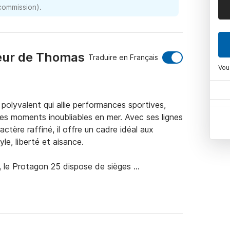
 commission).
teur de Thomas
Traduire en Français
Vou
lyvalent qui allie performances sportives, 
es moments inoubliables en mer. Avec ses lignes 
ère raffiné, il offre un cadre idéal aux 
le, liberté et aisance.

 le Protagon 25 dispose de sièges 
 et d'un agencement ouvert et pratique qui 
niez un bain de soleil, nagiez dans des eaux 
 famille ou entre amis, chaque instant à bord est 