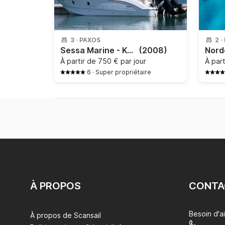
3
·
PAXOS
2
·
Sessa Marine - Key largo 28
(2008)
À partir de
750 € par jour
À par
6
·
Super propriétaire
À PROPOS
CONTA
Besoin d'a
À propos de Scansail