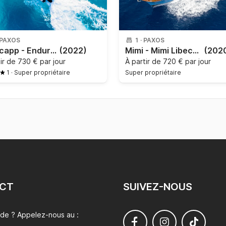
PAXOS
1
·
PAXOS
Nordcapp - Enduro 805
(2022)
Mimi - Mimi Libeccio 8,5 Wa
(202
tir de
730 € par jour
À partir de
720 € par jour
1
·
Super propriétaire
Super propriétaire
CT
SUIVEZ-NOUS
ide ? Appelez-nous au :