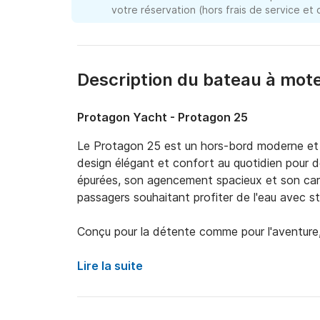
votre réservation (hors frais de service et
Description du bateau à mo
Protagon Yacht - Protagon 25
Le Protagon 25 est un hors-bord moderne et po
design élégant et confort au quotidien pour d
épurées, son agencement spacieux et son caract
passagers souhaitant profiter de l'eau avec sty
Conçu pour la détente comme pour l'aventure,
confortables, de généreux espaces de détente
facilite les déplacements à bord. Que vous pre
Lire la suite
cristallines ou naviguiez le long du littoral en
un pur plaisir.
