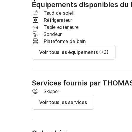
Équipements disponibles du 
Agile, élégant et facile à prendre en main, le P
à la journée, l'exploration côtière et les escap
Taud de soleil
pour ceux qui recherchent une expérience naut
Réfrigérateur
méditerranéen moderne.

Table extérieure
Sondeur
Réservez votre croisière en Protagon 25 dès a
Plateforme de bain
inoubliable, alliant confort, élégance et style.
Voir tous les équipements (+3)
Services fournis par THOMA
Skipper
Voir tous les services