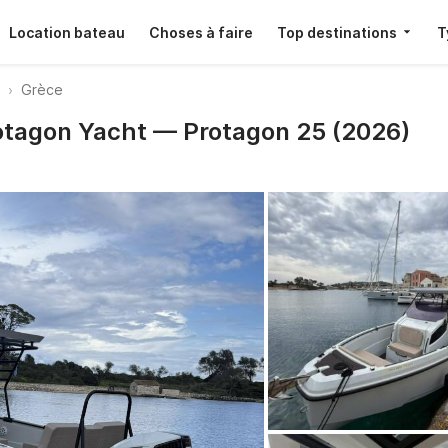
Location bateau
Choses à faire
Top destinations
T
Grèce
rotagon Yacht — Protagon 25 (2026)