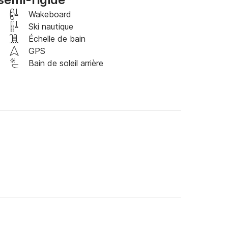
Wakeboard
Ski nautique
Échelle de bain
GPS
te quelle autre île ionienne de votre choix sur 
Bain de soleil arrière
transfert.

us êtes intéressé !