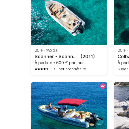
9
·
PAXOS
9
·
Scanner - Scanner Envy 710
(2011)
Colb
À partir de
600 € par jour
À par
1
·
Super propriétaire
Super 