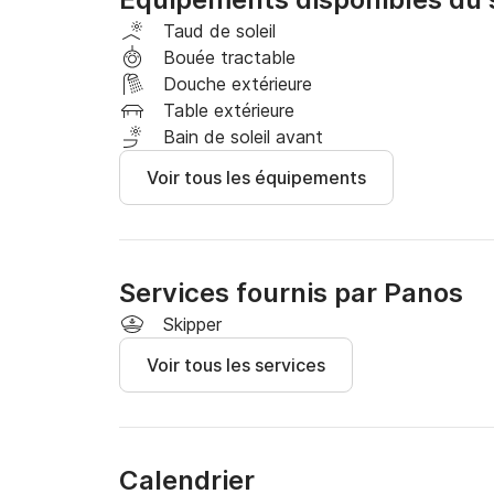
Extras :

Taud de soleil
- Skipper 90 euros par jour

Bouée tractable
- Carburant

Douche extérieure
Table extérieure
Nous pouvons transférer le bateau vers n'impor
Bain de soleil avant
demande et moyennant un supplément pour le 
Voir tous les équipements
Envoyez-nous un message au Click&Boat si vo
Services fournis par Panos
Skipper
Voir tous les services
Calendrier