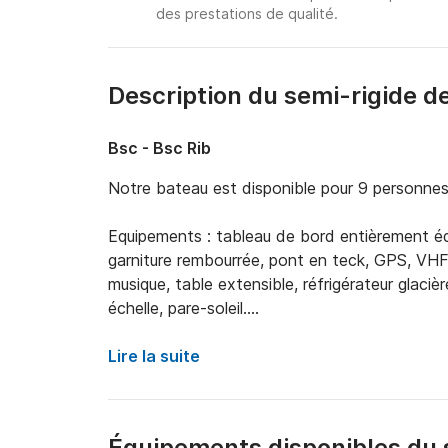
des prestations de qualité.
Description du semi-rigide d
Bsc - Bsc Rib
Notre bateau est disponible pour 9 personnes 
Equipements : tableau de bord entièrement équi
garniture rembourrée, pont en teck, GPS, VHF
musique, table extensible, réfrigérateur glaciè
échelle, pare-soleil.

Paxos est un petit paradis sur terre ! Vous t
Lire la suite
eaux cristallines de cette île ! Si vous souhai
isolées de Paxos, un bateau est ce qu'il vous 
d'Antipaxos et vous pouvez également visiter d'
Équipements disponibles du 