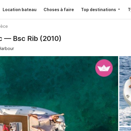
Location bateau
Choses à faire
Top destinations
T
rèce
c — Bsc Rib (2010)
Harbour