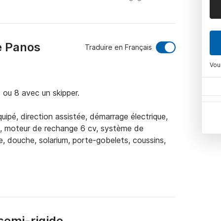
e Panos
Traduire en Français
Vou
ou 8 avec un skipper. 

pé, direction assistée, démarrage électrique, 
, moteur de rechange 6 cv, système de 
re, douche, solarium, porte-gobelets, coussins, 
omberez amoureux de la beauté naturelle et des 
tez explorer les nombreuses petites plages 
faut ! Vous pouvez faire le tour de Paxos et 
autres îles ioniennes si vous le souhaitez !

semi-rigide