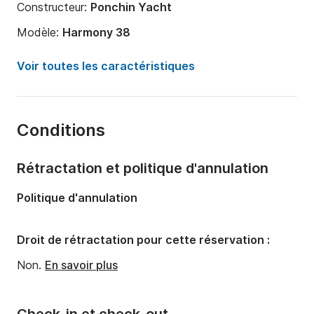
Constructeur:
Ponchin Yacht
Modèle:
Harmony 38
Année:
2008 (Rénové en 2022)
Voir toutes les caractéristiques
Capacité à bord:
6 personnes
Nombre de cabines:
2
Conditions
Nombre de couchages:
4
Nombre de salles de bains:
1
Rétractation et politique d'annulation
Longueur:
12m
Politique d'annulation
Largeur:
3.8m
Tirant d'eau:
2.2m
Droit de rétractation pour cette réservation :
Puissance moteur:
40cv
Non.
En savoir plus