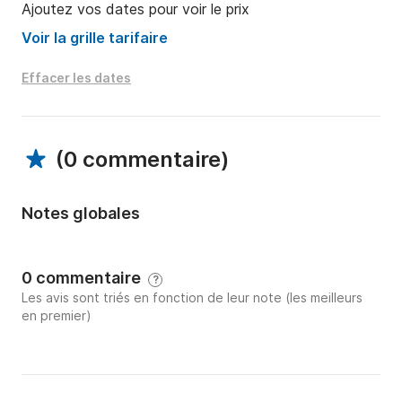
Ajoutez vos dates pour voir le prix
• Prise électrique 220 V même au mouillage (système 
solaire EcoFlow)

Voir la grille tarifaire
• Douche extérieure sur la plateforme de bain

• Cuisine entièrement équipée

Effacer les dates
• Espaces spacieux pour bronzer et se détendre

? Équipement inclus :

(
0 commentaire
)
• Annexe

• Stand-up paddle (SUP)

• Masques et palmes de snorkeling

Notes globales
?‍✈️ Skipper disponible sur demande – idéal pour ceux 
qui souhaitent profiter pleinement de la mer sans 
0 commentaire
?
soucis.

Les avis sont triés en fonction de leur note (les meilleurs
en premier)
⸻

? Remarque :
