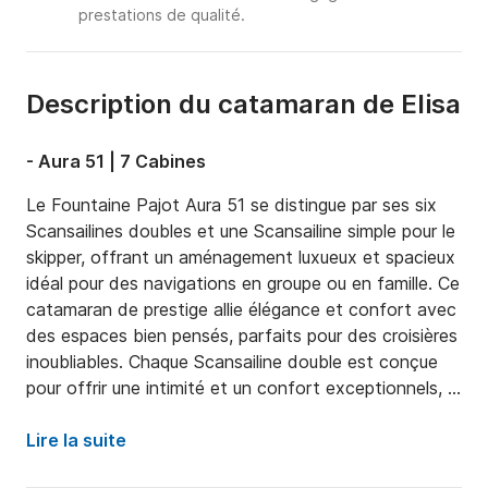
prestations de qualité.
Description du catamaran de Elisa
- Aura 51 | 7 Cabines
Le Fountaine Pajot Aura 51 se distingue par ses six 
Scansailines doubles et une Scansailine simple pour le 
skipper, offrant un aménagement luxueux et spacieux 
idéal pour des navigations en groupe ou en famille. Ce 
catamaran de prestige allie élégance et confort avec 
des espaces bien pensés, parfaits pour des croisières 
inoubliables. Chaque Scansailine double est conçue 
pour offrir une intimité et un confort exceptionnels, 
tandis que la Scansailine du skipper permet une 
gestion efficace du bateau sans empiéter sur l'espace 
Lire la suite
des invités. Le design innovant et les matériaux de 