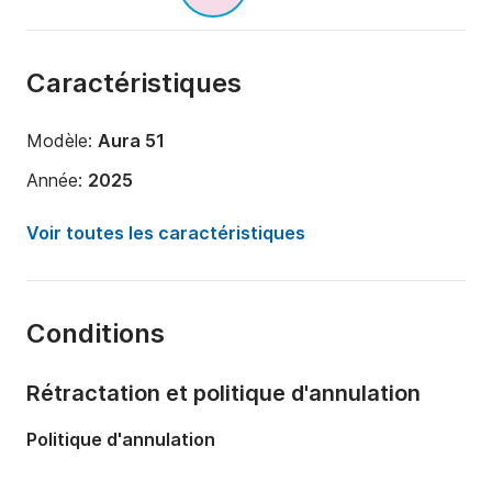
Caractéristiques
Modèle:
Aura 51
Année:
2025
Capacité à bord:
13 personnes
Voir toutes les caractéristiques
Nombre de cabines:
7
Nombre de couchages:
13
Conditions
Nombre de salles de bains:
6
Longueur:
15m
Rétractation et politique d'annulation
Largeur:
8m
Politique d'annulation
Tirant d'eau:
0m