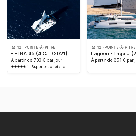
12
·
POINTE-À-PITRE
12
·
POINTE-À-PITRE
- ELBA 45 (4 CAB + 2 / 4 SDB)
(2021)
Lagoon - Lagoon 46
(
À partir de
733 € par jour
À partir de
851 € par 
1
·
Super propriétaire