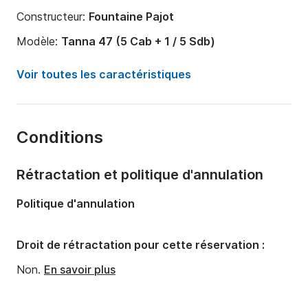
Constructeur:
Fountaine Pajot
Modèle:
Tanna 47 (5 Cab + 1 / 5 Sdb)
Année:
2025
Voir toutes les caractéristiques
Capacité à bord:
13 personnes
Nombre de cabines:
6
Conditions
Nombre de couchages:
13
Nombre de salles de bains:
5
Rétractation et politique d'annulation
Longueur:
13m
Politique d'annulation
Largeur:
7m
Tirant d'eau:
0m
Droit de rétractation pour cette réservation :
Puissance moteur:
0cv
Non.
En savoir plus