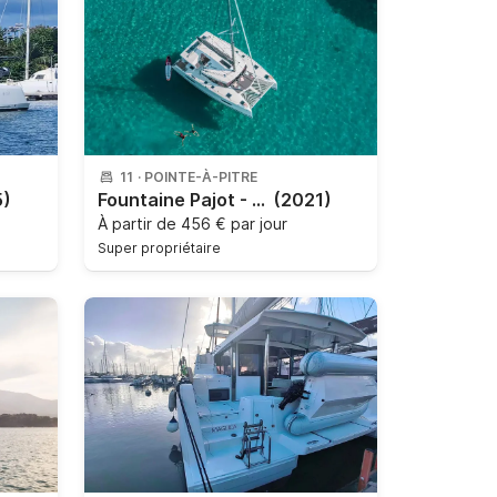
11
·
POINTE-À-PITRE
5)
Fountaine Pajot - ISLA 40 (4 CAB + 1 / 4 SDB)
(2021)
À partir de
456 € par jour
Super propriétaire