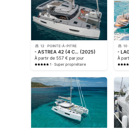
12
·
POINTE-À-PITRE
10
- ASTREA 42 (4 CAB + 2 / 4 SDB)
(2025)
À partir de
557 € par jour
À par
1
·
Super propriétaire