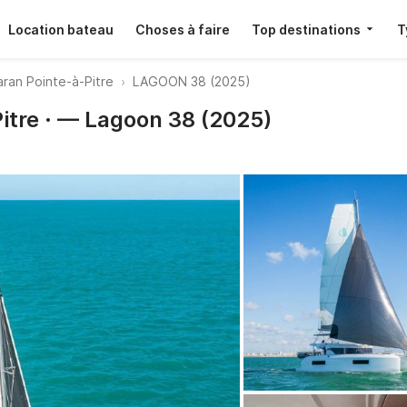
Location bateau
Choses à faire
Top destinations
T
ran Pointe-à-Pitre
LAGOON 38 (2025)
itre · — Lagoon 38 (2025)