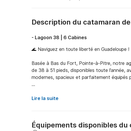
Description du catamaran de
- Lagoon 38 | 6 Cabines
🌊 Naviguez en toute liberté en Guadeloupe ! 
Basée à Bas du Fort, Pointe-à-Pitre, notre a
de 38 à 51 pieds, disponibles toute l’année, 
modernes, spacieux et parfaitement équipés pou
🚤 Lagoon 38 – Le compagnon idéal pour une n
Lire la suite
Le Lagoon 38 est un catamaran fiable et confor
entre amis. Avec ses 4 Scansailines doubles et 2 
personnes. Son cockpit convivial, son carré l
Équipements disponibles du
magnifiques espaces de détente pour profiter