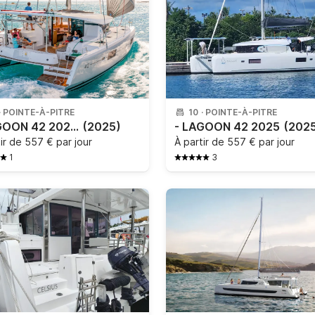
·
POINTE-À-PITRE
10
·
POINTE-À-PITRE
- LAGOON 42 2025 CLIM GE
(2025)
- LAGOON 42 2025
(202
tir de
557 € par jour
À partir de
557 € par jour
1
3