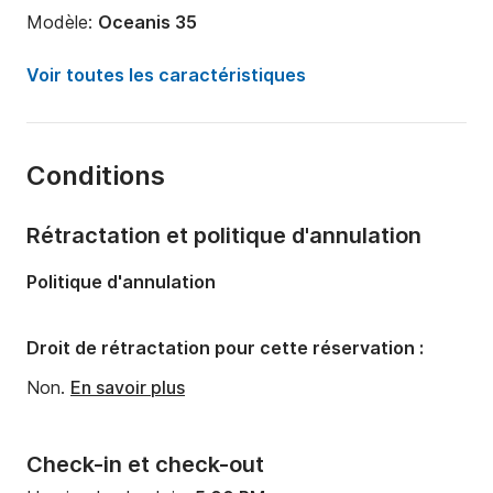
Modèle:
Oceanis 35
Année:
2016
Voir toutes les caractéristiques
Capacité à bord:
8 personnes
Nombre de cabines:
3
Conditions
Nombre de couchages:
8
Nombre de salles de bains:
1
Rétractation et politique d'annulation
Longueur:
10.05m
Politique d'annulation
Largeur:
3.7m
Tirant d'eau:
1.83m
Droit de rétractation pour cette réservation :
Puissance moteur:
29cv
Non.
En savoir plus
Check-in et check-out