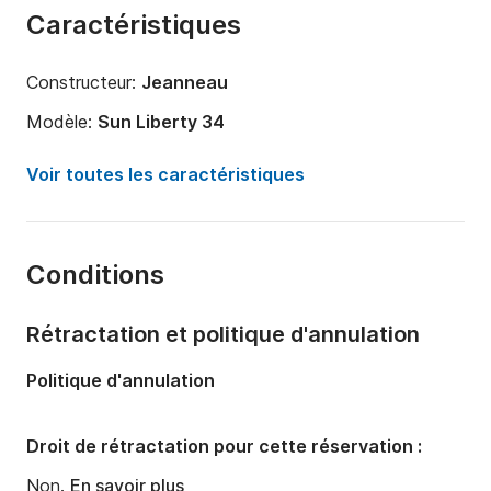
Caractéristiques
Constructeur:
Jeanneau
Modèle:
Sun Liberty 34
Année:
1990
Voir toutes les caractéristiques
Capacité à bord:
6 personnes
Nombre de cabines:
2
Conditions
Nombre de salles de bains:
1
Longueur:
9.98m
Rétractation et politique d'annulation
Largeur:
3.5m
Politique d'annulation
Tirant d'eau:
1.9m
Puissance moteur:
16cv
Droit de rétractation pour cette réservation :
Non.
En savoir plus