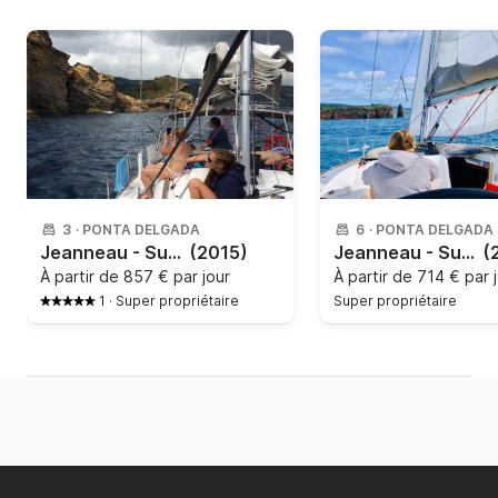
3
·
PONTA DELGADA
6
·
PONTA DELGADA
Jeanneau - Sun Odyssey 379
(2015)
Jeanneau - Sun Odyssey 379
(
À partir de
857 € par jour
À partir de
714 € par 
1
·
Super propriétaire
Super propriétaire