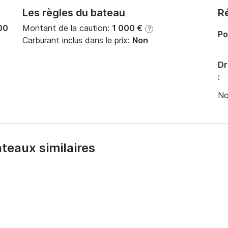
Les règles du bateau
Ré
00
Montant de la caution:
1 000 €
?
Po
Carburant inclus dans le prix:
Non
es :

Dr


:
No
Piscines naturelles → Cala dell'Acqua → Lucia 
bateaux similaires
 → La Cattedrale → Punta Tramontana

e et visite du port romain typique.
