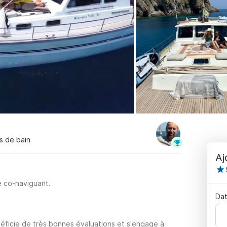
es de bain
Aj
e co-naviguant.
Dat
éficie de très bonnes évaluations et s'engage à