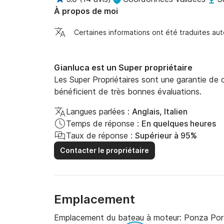
Demi-journée (sur demande) : 9h00 – 13h00

À propos de moi
Demi-journée (sur demande) : 14h00 – 18h00

Certaines informations ont été traduites a
? Itinéraire

Gianluca est un Super propriétaire
Issues personnalisées à la découverte des merv
Les Super Propriétaires sont une garantie de qu
Ventotene.

bénéficient de très bonnes évaluations.
L'itinéraire est choisi chaque matin en foncti
Langues parlées :
Anglais, Italien
préférences des passagers, afin de garantir u
Temps de réponse :
En quelques heures
Taux de réponse :
Supérieur à 95%
Naviguer dans les îles Pontines, c'est découvrir
Contacter le propriétaire
Méditerranée : des parois rocheuses volcaniqu
naturelles, des fonds marins transparents et d
Un archipel préservé, où la nature règne en maî
Emplacement
Conseils de la région

Emplacement du bateau à moteur:
Ponza Por