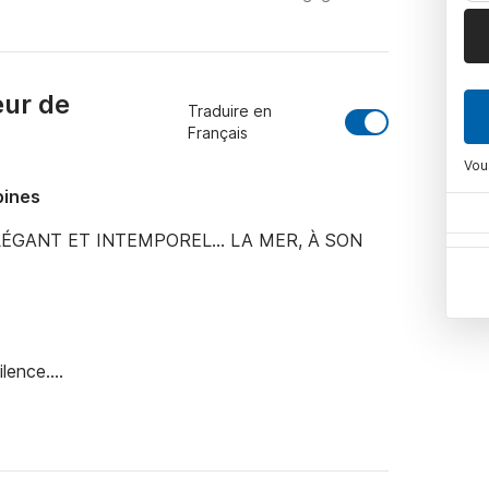
eur de
Traduire en
Français
Vou
bines
LÉGANT ET INTEMPOREL… LA MER, À SON 
lence.

atégorie : des lignes classiques, des 
 et sans effort. C'est le luxe de ceux qui 
privilège est de savourer le temps sans se 