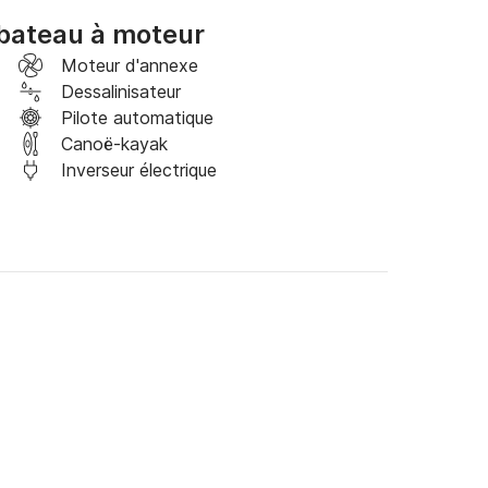
bateau à moteur
ux et l'ombre discrète du taud créent une 
Moteur d'annexe
l est pensé pour accompagner la journée, sans 
Dessalinisateur
s et baies cristallines, vous vous arrêtez là où 
Pilote automatique
éjour là où le silence règne.

Canoë-kayak
Inverseur électrique
quin 150 trouve son écrin : falaises sculptées 
et couchers de soleil à couper le souffle. Pas 
nt élaboré, au gré de la mer et des envies des 
 Ponza
