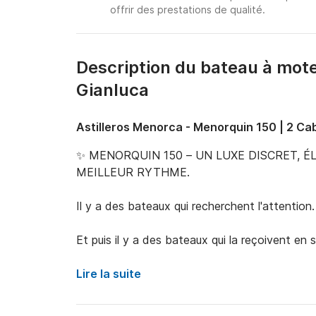
offrir des prestations de qualité.
Description du bateau à mot
Gianluca
Astilleros Menorca - Menorquin 150 | 2 Ca
✨ MENORQUIN 150 – UN LUXE DISCRET, É
MEILLEUR RYTHME.

Il y a des bateaux qui recherchent l'attention.

Et puis il y a des bateaux qui la reçoivent en si
Le Menorquin 150 appartient à cette seconde c
Lire la suite
proportions harmonieuses, une navigation douce
connaissent la mer et savent que le véritable 