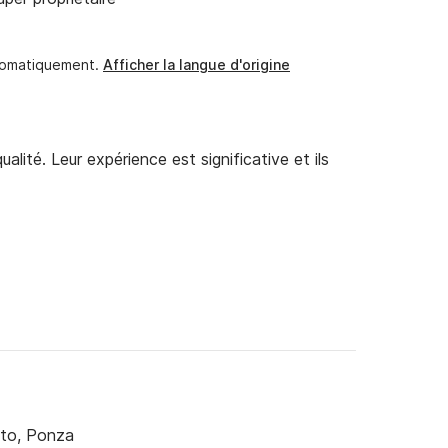
utomatiquement.
Afficher la langue d'origine
eilles des îles Pontines : Ponza, Palmarola et 
alité. Leur expérience est significative et ils
on des conditions météorologiques et des 
ne expérience de navigation optimale.

 l'un des coins les plus fascinants de la 
es plongeant dans la mer, des grottes 
es criques accessibles uniquement par la mer. 
tre.

to, Ponza