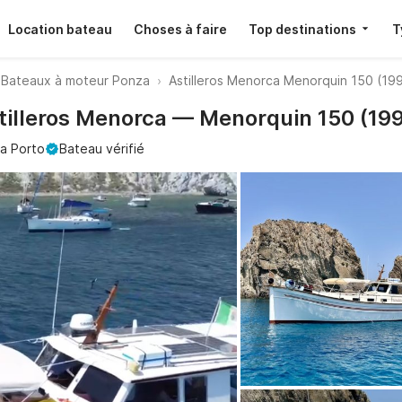
Location bateau
Choses à faire
Top destinations
T
Bateaux à moteur Ponza
Astilleros Menorca Menorquin 150 (19
stilleros Menorca — Menorquin 150 (19
a Porto
Bateau vérifié