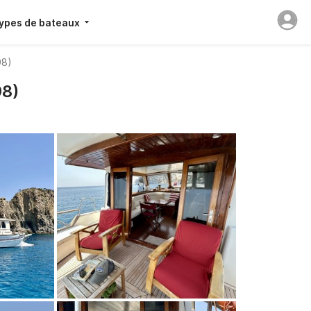
ypes de bateaux
98)
98)