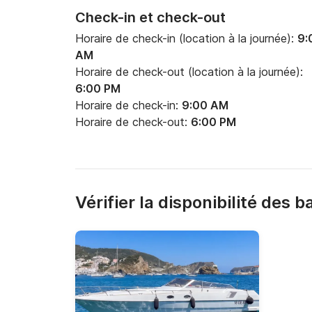
Check-in et check-out
Activités et idées d'excursions en bateau

Horaire de check-in (location à la journée):
9:
AM
Au départ de Ponza, les possibilités sont infini
Horaire de check-out (location à la journée):
6:00 PM
Excursion classique à la journée depuis Ponza :
Horaire de check-in:
9:00 AM
Horaire de check-out:
6:00 PM
Chiaia di Luna → Cala Inferno → Cala Feola → 
Rosa

Excursion à la journée depuis Palmarola :

Vérifier la disponibilité des 
Faraglioni di Mezzogiorno → Cala Brigantina
Excursion exclusive à la journée :

Navigation vers Ventotene avec arrêts baignad