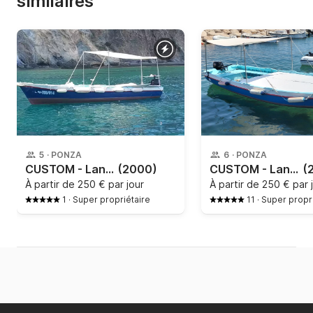
similaires
5
·
PONZA
6
·
PONZA
CUSTOM - Lancia in Legno 6mt
(2000)
CUSTOM - Lancia in Legno 6metri
(
À partir de
250 € par jour
À partir de
250 € par 
1
·
Super propriétaire
11
·
Super propri