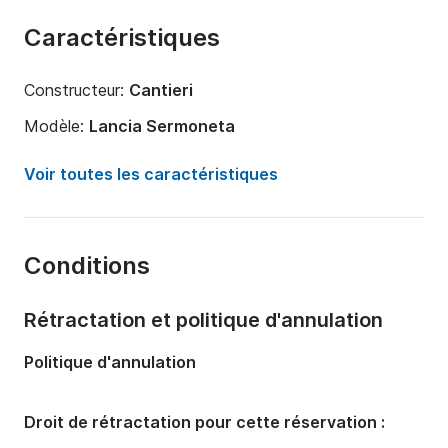
Caractéristiques
Constructeur:
Cantieri
Modèle:
Lancia Sermoneta
Puissance moteur:
40cv
Voir toutes les caractéristiques
Longueur:
6.5m
Année:
2020 (Rénové en 2022)
Conditions
Capacité à bord:
7 personnes
Rétractation et politique d'annulation
Politique d'annulation
Droit de rétractation pour cette réservation :