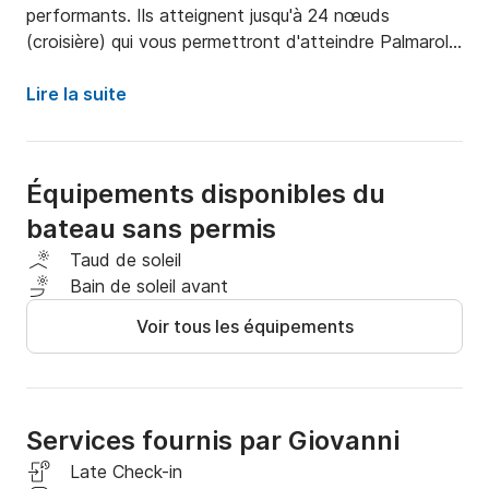
performants. Ils atteignent jusqu'à 24 nœuds 
(croisière) qui vous permettront d'atteindre Palmarola 
en 15 minutes seulement. Dans la proue, il y a un 
grand bain de soleil avec des oreillers sur lesquels 
Lire la suite
vous pourrez vous détendre. Chaque canot 
pneumatique est muni d'une douche, d'un congélateur, 
d'une échelle pour remonter à bord après la baignade 
Équipements disponibles du
et d'un rideau. Nos canots pneumatiques ont un 
bateau sans permis
moteur de 40 chevaux, donc aucun permis de bateau 
n'est nécessaire. Alternativement, nous pouvons 
Taud de soleil
fournir un skipper (75 euros).
Bain de soleil avant
Voir tous les équipements
Services fournis par Giovanni
Late Check-in