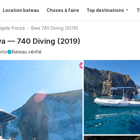
Location bateau
Choses à faire
Top destinations
T
rigide Ponza
Bwa 740 Diving (2019)
wa — 740 Diving (2019)
rto
Bateau vérifié