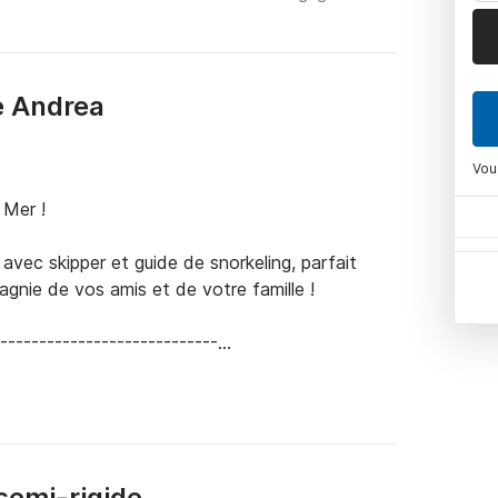
e Andrea
Vou
Mer !

vec skipper et guide de snorkeling, parfait 
agnie de vos amis et de votre famille !

-------------------------

l et durabilité.

e sauvetage, signaux, trousse de premiers 
t notre priorité.

eil et admirez la vue.

n en tout confort.

semi-rigide