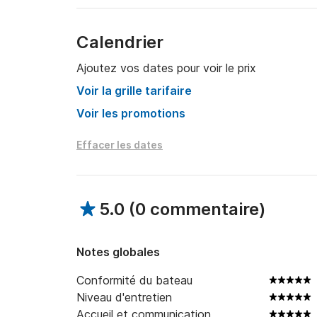
-----------POURQUOI NOUS CHOISIR----------
Calendrier
Semi-rigide bien entretenu : Toujours prêt pou
Équipage expérimenté : Vous guidera à la décou
Ajoutez vos dates pour voir le prix
Flexibilité : Personnalisez votre excursion selo
Voir la grille tarifaire
Mots-clés : excursion en bateau, plongée sous-
Voir les promotions
bateaux, vacances en bateau, mer, côte, îles, 
Palmarola, Zannone, Ventotene, Latium, Itali
Effacer les dates
5.0
(
0 commentaire
)
Notes globales
Conformité du bateau
Niveau d'entretien
Accueil et communication