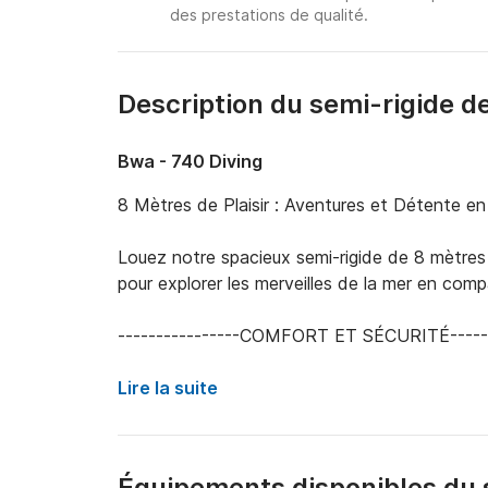
des prestations de qualité.
Description du semi-rigide d
Bwa - 740 Diving
8 Mètres de Plaisir : Aventures et Détente en 
Louez notre spacieux semi-rigide de 8 mètres a
pour explorer les merveilles de la mer en comp
----------------COMFORT ET SÉCURITÉ--------
TUBES RENOUVELÉS EN 2024 : Confort maxima
ÉQUIPEMENT DE SÉCURITÉ COMPLET : Gilets d
Lire la suite
secours, oxygène, extincteur : votre sécurité es
GRAND BAIN DE SOLEIL : Détendez-vous au sol
Sièges confortables : Profitez de la navigatio
Équipements disponibles du 