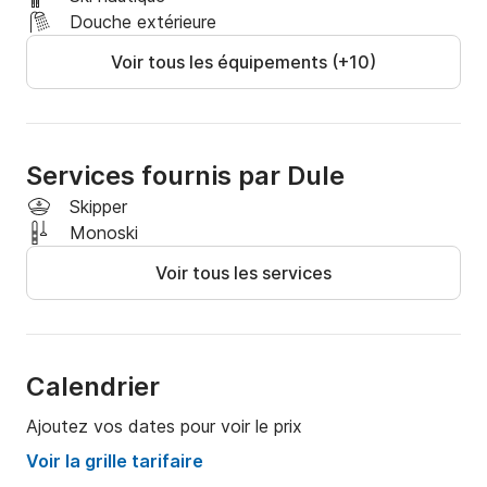
Pour toute question, vous pouvez me contacter sur la 
Douche extérieure
plateforme Click&Boat pour obtenir des informations 
Voir tous les équipements (+10)
supplémentaires.

À bientôt !
Services fournis par Dule
Skipper
Monoski
Voir tous les services
Calendrier
Ajoutez vos dates pour voir le prix
Voir la grille tarifaire