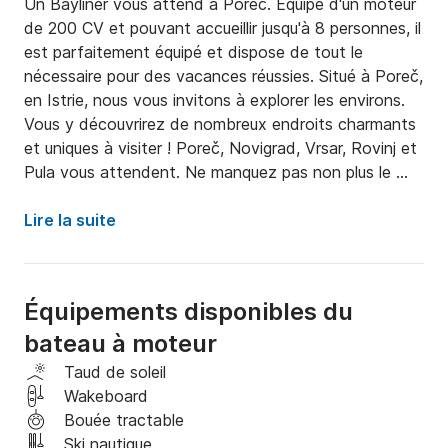
Un Bayliner vous attend à Poreč. Équipé d'un moteur 
de 200 CV et pouvant accueillir jusqu'à 8 personnes, il 
est parfaitement équipé et dispose de tout le 
nécessaire pour des vacances réussies. Situé à Poreč, 
en Istrie, nous vous invitons à explorer les environs. 
Vous y découvrirez de nombreux endroits charmants 
et uniques à visiter ! Poreč, Novigrad, Vrsar, Rovinj et 
Pula vous attendent. Ne manquez pas non plus le 
magnifique parc national des îles Brijuni, où vous 
pourrez admirer des oliviers plus que millénaires et 
Lire la suite
visiter un zoo.

Que vous soyez un navigateur amateur ou confirmé, 
Équipements disponibles du
et selon votre niveau et la possession d'un permis 
bateau à moteur
valide, vous pouvez choisir de piloter le bateau à 
moteur vous-même ou de laisser l'un de nos skippers 
Taud de soleil
professionnels vous emmener pour des vacances de 
Wakeboard
rêve. Le tarif du skipper est de 130 euros par jour.

Bouée tractable
Ski nautique