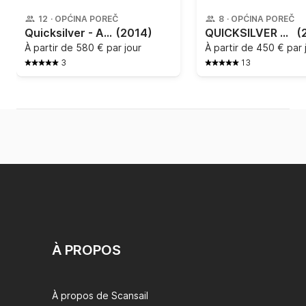
12
·
OPĆINA POREČ
8
·
OPĆINA POREČ
Quicksilver - Activ 805 Open
(2014)
QUICKSILVER - 755
(
À partir de
580 € par jour
À partir de
450 € par 
3
13
À PROPOS
À propos de Scansail