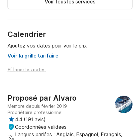
Voir tous les services
suivants :

o Jusqu'au 19 juin et du 7 au 30 septembre : 100 €.

o Du 20 juin au 6 septembre : 150 €.

Calendrier
Ajoutez vos dates pour voir le prix
• Itinéraire : Nous proposons différents itinéraires 
recommandés, en fonction des conditions 
Voir la grille tarifaire
météorologiques.

Effacer les dates
o Route Sud : Punta Prima, Binibeca, Ses Olles, Es 
Caló Blanc, Biniparratx et Binidali.

Proposé par
Alvaro
• Route Nord : Es Grau, Illa d’en Colom, Cala Tortuga, 
Membre depuis février 2019
Presili et Mongofre.
Propriétaire professionnel
4.4
(
191 avis
)
Coordonnées validées
Langues parlées :
Anglais, Espagnol, Français,