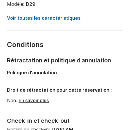
Modèle:
D29
Puissance moteur:
300cv
Voir toutes les caractéristiques
Longueur:
10m
Année:
2025
Conditions
Capacité à bord:
10 personnes
Nombre de cabines:
1
Rétractation et politique d'annulation
Nombre de couchages:
1
Politique d'annulation
Nombre de salles de bains:
1
Droit de rétractation pour cette réservation :
Non.
En savoir plus
Check-in et check-out
Horaire de check-in:
10:00 AM