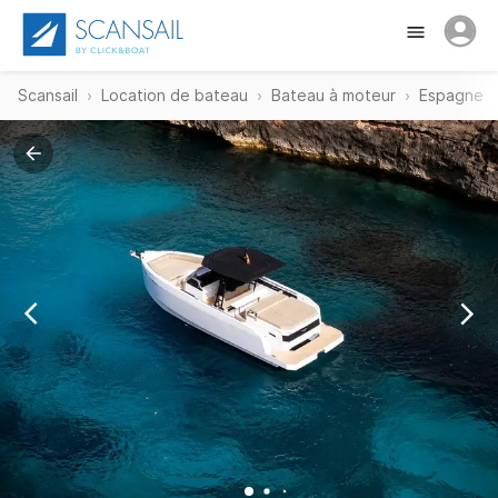
Scansail
Location de bateau
Bateau à moteur
Espagne