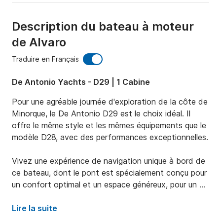
Description du bateau à moteur
de Alvaro
Traduire en Français
De Antonio Yachts - D29 | 1 Cabine
Pour une agréable journée d'exploration de la côte de 
Minorque, le De Antonio D29 est le choix idéal. Il 
offre le même style et les mêmes équipements que le 
modèle D28, avec des performances exceptionnelles.

Vivez une expérience de navigation unique à bord de 
ce bateau, dont le pont est spécialement conçu pour 
un confort optimal et un espace généreux, pour un 
séjour inoubliable. À l'intérieur, vous trouverez une 
cabine double et une salle de bain.

Lire la suite