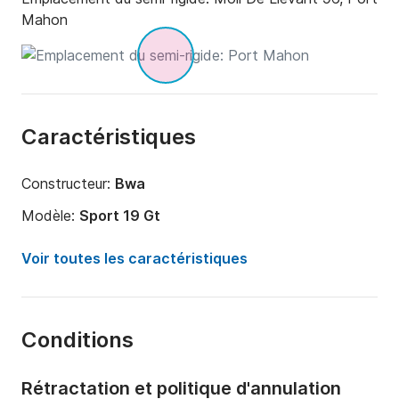
résolus. Quand ce n'est pas possible, nous venons 
Mahon
aider car nous connaissons la position du navire."

Chez Scansail, nous sommes là pour vous aider!
Caractéristiques
Constructeur:
Bwa
Modèle:
Sport 19 Gt
Puissance moteur:
140cv
Voir toutes les caractéristiques
Longueur:
6.2m
Année:
2021
Conditions
Capacité à bord:
10 personnes
Rétractation et politique d'annulation