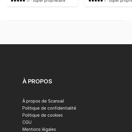
17
·
Super propriétaire
7
·
Super propri
À PROPOS
À propos de Scansail
Politique de confidentialité
Politique de cookies
CGU
Mentions légales