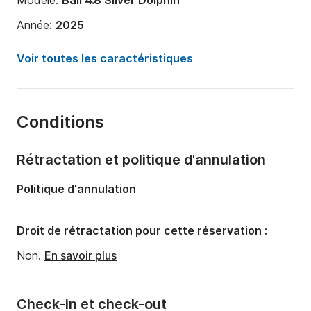
Modèle:
Bali 4.8 Silver Dolphin
Année:
2025
Capacité à bord:
10 personnes
Voir toutes les caractéristiques
Nombre de cabines:
4
Nombre de couchages:
10
Conditions
Nombre de salles de bains:
4
Longueur:
14m
Rétractation et politique d'annulation
Largeur:
7m
Politique d'annulation
Tirant d'eau:
1.35m
Puissance moteur:
160cv
Droit de rétractation pour cette réservation :
Non.
En savoir plus
Check-in et check-out