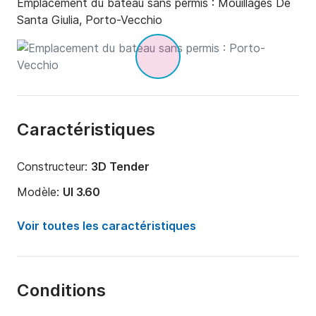
Emplacement du bateau sans permis :
Mouillages De
Santa Giulia, Porto-Vecchio
Caractéristiques
Constructeur:
3D Tender
Modèle:
Ul 3.60
Puissance moteur:
6cv
Voir toutes les caractéristiques
Longueur:
3.6m
Année:
2021
Conditions
Capacité à bord:
4 personnes