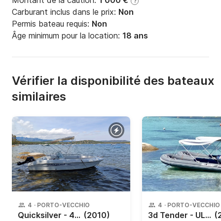
Montant de la caution:
1 000 €
?
Carburant inclus dans le prix:
Non
Permis bateau requis:
Non
Âge minimum pour la location:
18 ans
Vérifier la disponibilité des bateaux
similaires
4
·
PORTO-VECCHIO
4
·
PORTO-VECCHIO
Quicksilver - 465
(2010)
3d Tender - UL 3,60
(