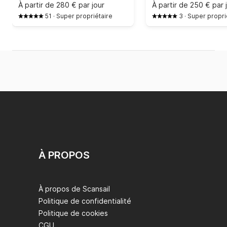
À partir de
280 € par jour
À partir de
250 € par 
51
·
Super propriétaire
3
·
Super propri
À PROPOS
À propos de Scansail
Politique de confidentialité
Politique de cookies
CGU