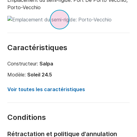
Emplacement du semi-rigide:
Port De Porto Vecchio,
Porto-Vecchio
Caractéristiques
Constructeur:
Salpa
Modèle:
Soleil 24.5
Puissance moteur:
225cv
Voir toutes les caractéristiques
Longueur:
7.6m
Année:
2025
Conditions
Capacité à bord:
8 personnes
Rétractation et politique d'annulation