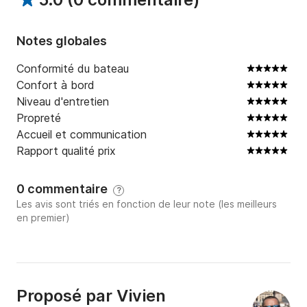
Un autre incontournable de la région, avec ses eaux 
turquoise et son environnement naturel préservé. Une 
escale idéale pour un bain de soleil.

Notes globales
Conformité du bateau
Tarifs de Location :

Confort à bord
	•	Journée complète : à partir de 650€

Niveau d'entretien
	•	Location avec ou sans skipper (le skipper 
Propreté
peut être fourni sur demande)

Accueil et communication
Rapport qualité prix
Services Inclus :

	•	Équipement de sécurité complet

0 commentaire
?
	•	Gilets de sauvetage pour tous les 
Les avis sont triés en fonction de leur note (les meilleurs
passagers

en premier)
	•	Carte des environs 

	•	Générosité et accueil chaleureux pour 
rendre votre expérience inoubliable !

Proposé par
Vivien
Services en supplément :
