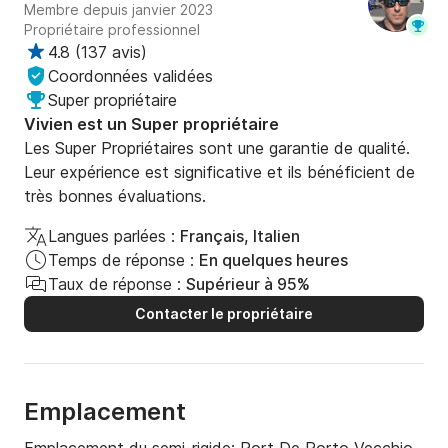
Membre depuis janvier 2023
        •       Bouée 30€

Propriétaire professionnel
        •       Ski nautique ou Wake board 45€

4.8
(
137 avis
)
        •       Seascooter 50€

Coordonnées validées
Super propriétaire
Le carburant n’est pas inclus dans le tarif 

Vivien est un Super propriétaire
Les Super Propriétaires sont une garantie de qualité.
Réservez dès maintenant et partez à l’aventure dans 
Leur expérience est significative et ils bénéficient de
un cadre paradisiaque. Contactez-nous pour plus 
très bonnes évaluations.
d’informations ou pour réserver votre sortie en mer !
Langues parlées :
Français, Italien
Temps de réponse :
En quelques heures
Taux de réponse :
Supérieur à 95%
Contacter le propriétaire
Emplacement