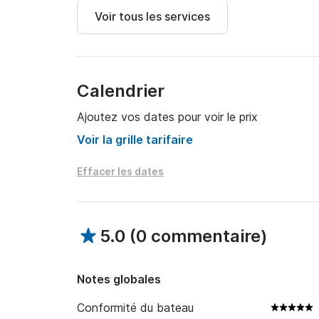
pourrez prendre un délicieux déjeuner et vous i
Voir tous les services
Admirez la magnificence du barrage de Carrapa
exploiter ses ressources naturelles, avant de te
pittoresque de Peso da Régua.

Calendrier
Le bateau peut être loué pour seulement 2 heu
Ajoutez vos dates pour voir le prix
jusqu'à Curva da Lomba, ou même jusqu'à la va
Voir la grille tarifaire
Effacer les dates
5.0
(
0 commentaire
)
Notes globales
Conformité du bateau