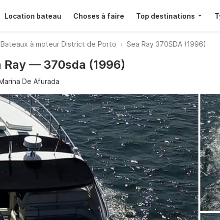
Location bateau
Choses à faire
Top destinations
T
Bateaux à moteur District de Porto
Sea Ray 370SDA (1996)
a Ray — 370sda (1996)
Marina De Afurada