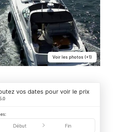
Voir les photos (+1)
outez vos dates pour voir le prix
5.0
es:
Début
Fin