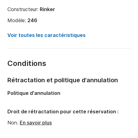
Constructeur:
Rinker
Modèle:
246
Puissance moteur:
0cv
Voir toutes les caractéristiques
Longueur:
7.31m
Année:
2010
Conditions
Capacité à bord:
8 personnes
Nombre de cabines:
1
Rétractation et politique d'annulation
Nombre de couchages:
1
Politique d'annulation
Droit de rétractation pour cette réservation :
Non.
En savoir plus