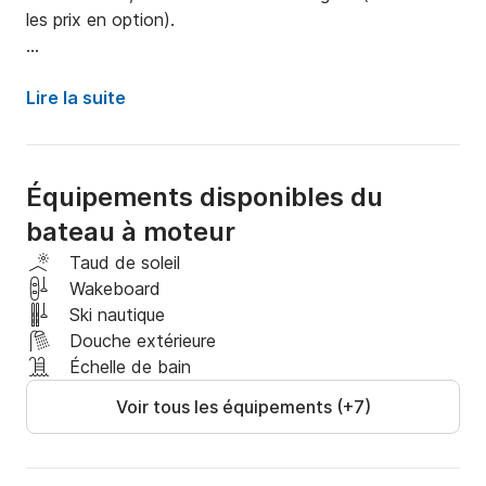
les prix en option).

Si vous avez des questions ou des requêtes, 
n'hésitez pas à nous contacter via Click&Boat.
Lire la suite
Équipements disponibles du
bateau à moteur
Taud de soleil
Wakeboard
Ski nautique
Douche extérieure
Échelle de bain
Voir tous les équipements (+7)