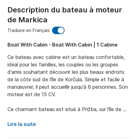
Description du bateau à moteur
de Markica
Traduire en Français
Boat With Cabin - Boat With Cabin | 1 Cabine
Ce bateau avec cabine est un bateau confortable, 
idéal pour les familles, les couples ou les groupes 
d'amis souhaitant découvrir les plus beaux endroits 
de la côte sud de l'île de Korčula. Simple et facile à 
manœuvrer, il peut accueillir jusqu'à 6 personnes. Son 
moteur est de 15 CV.

Ce charmant bateau est situé à Prižba, sur l'île de 
Korčula, une île de l'archipel de Dalmatie centrale, 
séparée de la péninsule de Pelješac par un étroit 
Lire la suite
détroit. L'île est en grande partie recouverte d'une 