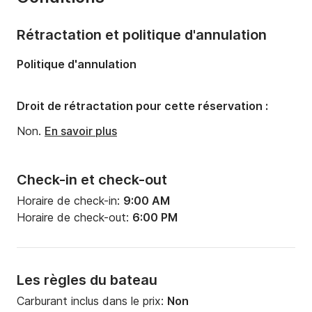
Capacité à bord:
6 personnes
Nombre de cabines:
1
Rétractation et politique d'annulation
Nombre de couchages:
1
Politique d'annulation
Droit de rétractation pour cette réservation :
Non.
En savoir plus
Check-in et check-out
Horaire de check-in:
9:00 AM
Horaire de check-out:
6:00 PM
Les règles du bateau
Carburant inclus dans le prix:
Non