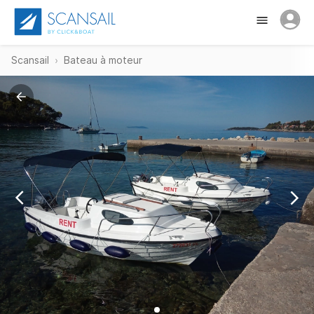
Scansail
Bateau à moteur