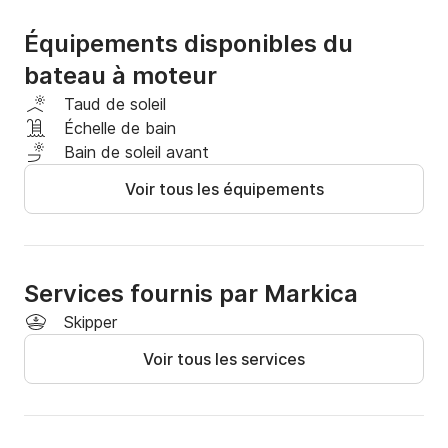
végétation méditerranéenne, avec notamment de 
vastes forêts de pins.

Équipements disponibles du
bateau à moteur
Important : Un permis de conduire valide est requis.

Taud de soleil
Suppléments :

Échelle de bain
Skipper

Bain de soleil avant
Carburant

Voir tous les équipements
Suppléments :

Carburant et skipper non inclus dans le prix !

N'hésitez pas à nous contacter au Click&Boat.

Services fournis par Markica
Skipper
À bientôt !
Voir tous les services