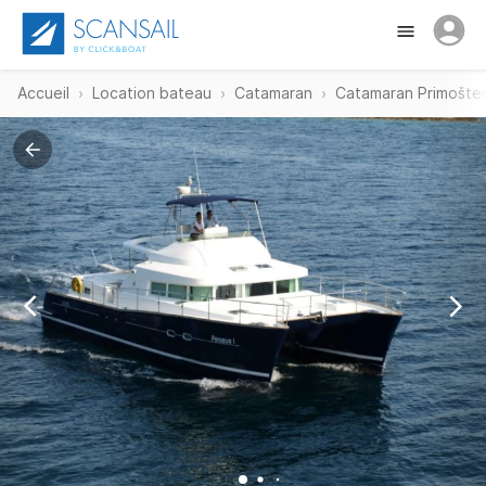
Accueil
Location bateau
Catamaran
Catamaran Primošte