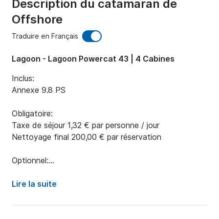
Description du catamaran de
Offshore
Traduire en Français
Lagoon - Lagoon Powercat 43 | 4 Cabines
Inclus:

Annexe 9.8 PS

Obligatoire:

Taxe de séjour 1,32 € par personne / jour

Nettoyage final 200,00 € par réservation

Optionnel:

Skipper (+ nourriture) 150,00 € par jour

Filet de sécurité / bateaux de moins de 15 m 50,00 € 
Lire la suite
par réservation

Serviette 3.00 € par personne
