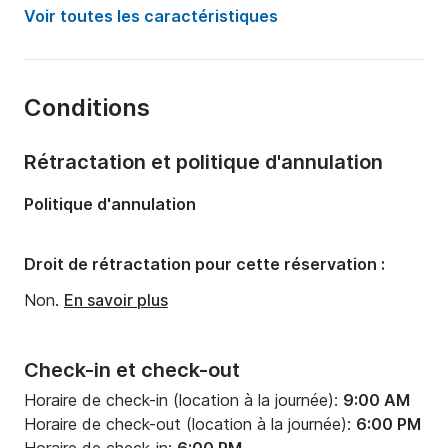
Année:
2005
Voir toutes les caractéristiques
Capacité à bord:
9 personnes
Nombre de cabines:
4
Conditions
Nombre de couchages:
9
Nombre de salles de bains:
4
Rétractation et politique d'annulation
Longueur:
13.04m
Politique d'annulation
Largeur:
6.42m
Tirant d'eau:
1.2m
Droit de rétractation pour cette réservation :
Puissance moteur:
285cv
Non.
En savoir plus
Check-in et check-out
Horaire de check-in (location à la journée):
9:00 AM
Horaire de check-out (location à la journée):
6:00 PM