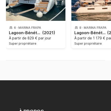
6
·
MARINA FRAPA
8
·
MARINA FRAPA
Lagoon-Bénéteau - Lagoon 42 - 3 + 1 cab.
(2021)
Lagoon-Bénéteau - Lagoon 46 OW - 3 + 2 cab.
(
À partir de
829 € par jour
À partir de
1 179 € par
Super propriétaire
Super propriétaire