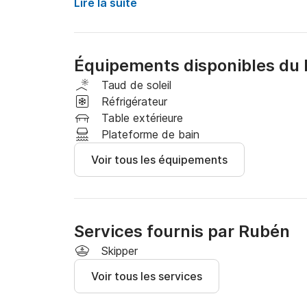
dans sa catégorie dans lequel vous pourrez na
Lire la suite
la navigation.

A noter : Des frais de ménage final peuvent ê
Équipements disponibles du 
nécessaire. Carburant non inclus dans le prix.

Permis de navigation requis.

Taud de soleil
Nous t'attendons.
Réfrigérateur
Table extérieure
Plateforme de bain
Voir tous les équipements
Services fournis par Rubén
Skipper
Voir tous les services