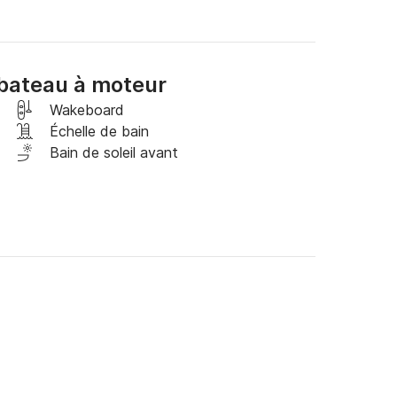
viguer rapidement et en toute sécurité pendant 
tre facturés si un ménage exceptionnel est 
bateau à moteur
Wakeboard
Échelle de bain
Bain de soleil avant