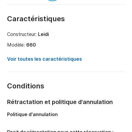
Caractéristiques
Constructeur:
Leidi
Modèle:
660
Puissance moteur:
150cv
Voir toutes les caractéristiques
Longueur:
7.2m
Année:
2017
Conditions
Capacité à bord:
3 personnes
Nombre de cabines:
1
Rétractation et politique d'annulation
Nombre de couchages:
3
Politique d'annulation
Nombre de salles de bains:
1