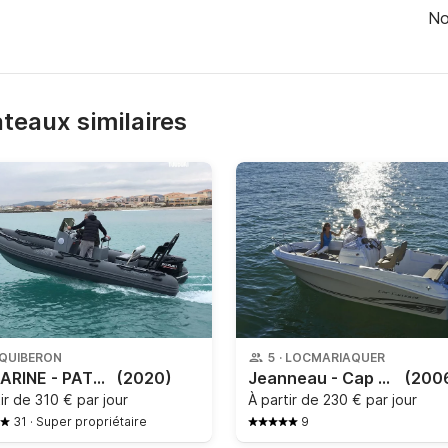
No
bateaux similaires
QUIBERON
5
·
LOCMARIAQUER
3D MARINE - PATROL 600 3DTENDEUR
(2020)
Jeanneau - Cap Camarat 515
(200
tir de
310 € par jour
À partir de
230 € par jour
31
·
Super propriétaire
9