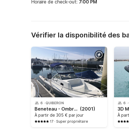
Horaire de check-out:
7:00 PM
Vérifier la disponibilité des 
6
·
QUIBERON
6
·
Beneteau - Ombrine 5,50m
(2001)
À partir de
305 € par jour
À par
17
·
Super propriétaire