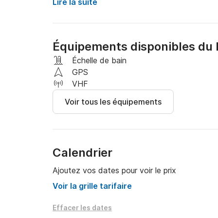
Lire la suite
Le bateau est équipé d'un moteur Yamaha 100c
bateau. 

Équipements disponibles du 
IMPORTANT :  Une expérience en navigation su
Échelle de bain
GPS
* Le carburant est à la charge du locataire.

VHF
* 4 personnes maximum sur le bateau. 

Voir tous les équipements
A bientôt !

Calendrier
Louis
Ajoutez vos dates pour voir le prix
Voir la grille tarifaire
Effacer les dates