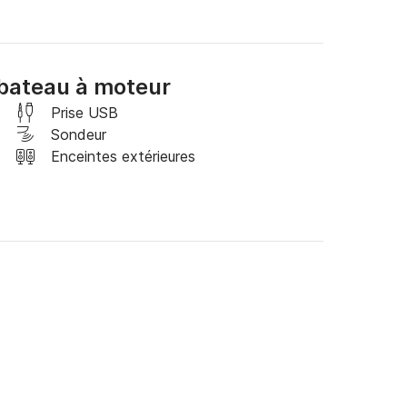
v récent, vous serez en toute sécurité sur ce 
bateau à moteur
r bateau moteur est requise et sera vérifiée.

Prise USB
Sondeur
Enceintes extérieures