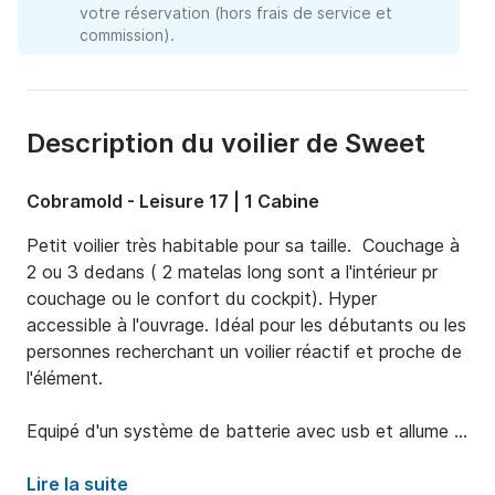
votre réservation (hors frais de service et
commission).
Description du voilier de Sweet
Cobramold - Leisure 17 | 1 Cabine
Petit voilier très habitable pour sa taille.  Couchage à 
2 ou 3 dedans ( 2 matelas long sont a l'intérieur pr 
couchage ou le confort du cockpit). Hyper  
accessible à l'ouvrage. Idéal pour les débutants ou les 
personnes recherchant un voilier réactif et proche de 
l'élément.

Equipé d'un système de batterie avec usb et allume 
cigare rechargé par panneau solaire 50watt amovible 
(deplaScansaille selon usage ou exposition)

Lire la suite