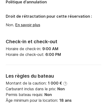
Politique d'annulation
Tirant d'eau:
0.6m
Puissance moteur:
6cv
Droit de rétractation pour cette réservation :
Non.
En savoir plus
Check-in et check-out
Horaire de check-in:
9:00 AM
Horaire de check-out:
6:00 PM
Les règles du bateau
Montant de la caution:
1 000 €
?
Carburant inclus dans le prix:
Non
Permis bateau requis:
Non
Âge minimum pour la location:
18 ans