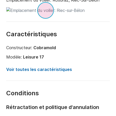
Emplacement du voilier:
Rosbraz, Riec-Sur-Bélon
Caractéristiques
Constructeur:
Cobramold
Modèle:
Leisure 17
Année:
1975
Voir toutes les caractéristiques
Capacité à bord:
4 personnes
Nombre de cabines:
1
Conditions
Nombre de couchages:
2
Longueur:
5.2m
Rétractation et politique d'annulation
Largeur:
1.8m