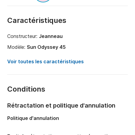
Caractéristiques
Constructeur:
Jeanneau
Modèle:
Sun Odyssey 45
Année:
2007 (Rénové en 2019)
Voir toutes les caractéristiques
Capacité à bord:
6 personnes
Nombre de cabines:
3
Conditions
Nombre de couchages:
6
Nombre de salles de bains:
2
Rétractation et politique d'annulation
Longueur:
14m
Politique d'annulation
Largeur:
4.37m
Tirant d'eau:
2.05m