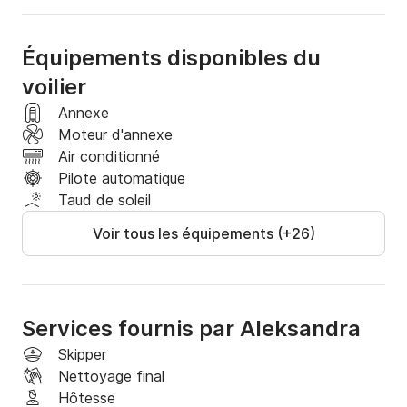
ÉQUIPEMENT

Grand-voile Roll, Gênes Roll, propulseur d'étrave, 
Équipements disponibles du
GPS/traceur de cartes, radio VHF, pilote 
automatique, cockpit en teck, instrument profondeur-
voilier
vitesse-vent, capote, bimni top, chauffage central, 
Annexe
table de cockpit, coussins de siège de cockpit, 
Moteur d'annexe
douche de cockpit, el. réfrigérateur, cuisinière, four, 
Air conditionné
annexe avec moteur extérieur, passerelle, lecteur CD, 
Pilote automatique
TV LCD/DVD dans le salon
Taud de soleil
Voir tous les équipements (+26)
Services fournis par Aleksandra
Skipper
Nettoyage final
Hôtesse