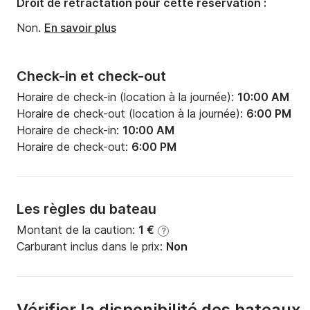
Droit de rétractation pour cette réservation :
Puissance moteur:
75cv
Non.
En savoir plus
Check-in et check-out
Horaire de check-in (location à la journée):
10:00 AM
Horaire de check-out (location à la journée):
6:00 PM
Horaire de check-in:
10:00 AM
Horaire de check-out:
6:00 PM
Les règles du bateau
Montant de la caution:
1 €
?
Carburant inclus dans le prix:
Non
Vérifier la disponibilité des bateaux