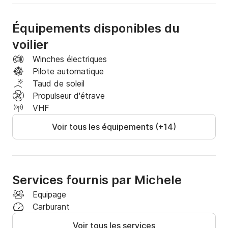
?‍✈️ Professionnalisme : Équipage inclus pour une 
Équipements disponibles du
navigation sûre et relaxante.

voilier
? Polyvalence : Locations à la journée ou à la semaine 
Winches électriques
selon vos besoins.

Pilote automatique
Taud de soleil
?️ Espace et confort : 3 cabines de 6 couchettes 
Propulseur d'étrave
pour un confort maximal pendant votre aventure.

VHF
Voir tous les équipements (+14)
?️ Commodité : Carburant inclus pour une gestion 
sereine.

? Réservez dès maintenant et découvrez l'élégance 
de Riva del Garda !
Services fournis par Michele
Equipage
Carburant
Voir tous les services