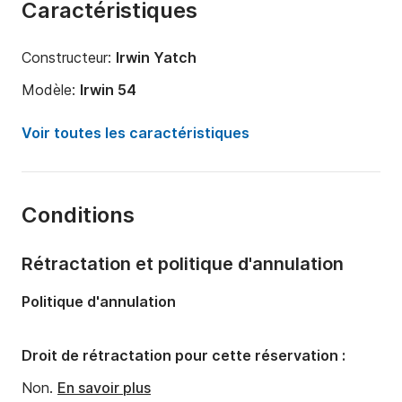
Caractéristiques
Constructeur:
Irwin Yatch
Modèle:
Irwin 54
Année:
1991
Voir toutes les caractéristiques
Capacité à bord:
12 personnes
Nombre de cabines:
4
Conditions
Nombre de couchages:
7
Nombre de salles de bains:
3
Rétractation et politique d'annulation
Longueur:
16.5m
Politique d'annulation
Tirant d'eau:
0m
Puissance moteur:
0cv
Droit de rétractation pour cette réservation :
Non.
En savoir plus