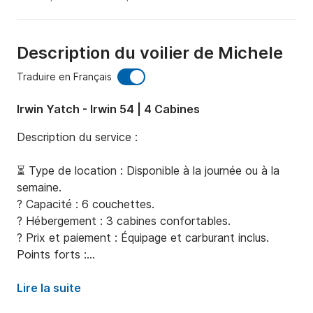
Description du voilier de Michele
Traduire en Français
Irwin Yatch - Irwin 54 | 4 Cabines
Description du service :

⏳ Type de location : Disponible à la journée ou à la 
semaine.

? Capacité : 6 couchettes.

? Hébergement : 3 cabines confortables.

?️ Prix et paiement : Équipage et carburant inclus.

Points forts :

? Charme vintage : Navire de 1991 pour une 
Lire la suite
expérience classique et charmante.
