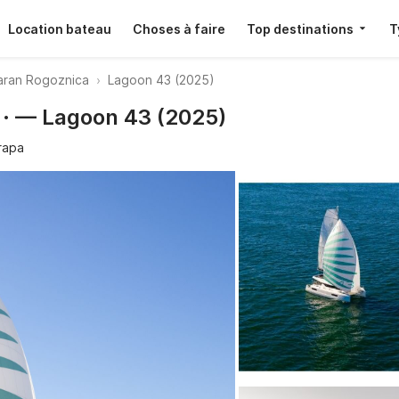
Location bateau
Choses à faire
Top destinations
T
ran Rogoznica
Lagoon 43 (2025)
 · — Lagoon 43 (2025)
rapa