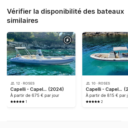
Vérifier la disponibilité des bateaux
similaires
12
·
ROSES
10
·
ROSES
Capelli - Capelli Tempest 700
(2024)
Capelli - Capelli Tempest 800
(
À partir de
675 € par jour
À partir de
815 € par 
1
2