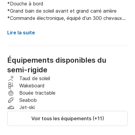
*Douche à bord

*Grand bain de soleil avant et grand carré arrière

*Commande électronique, équipé d'un 300 chevaux

*Taud pour le soleil

Possibilité de skipper si vous n'êtes pas propriétaire 
Lire la suite
du permis bateau.

Possibilité de faire un Sunset de 18h jusqu'à 21h avec 
Skipper uniquement
Équipements disponibles du
semi-rigide
Taud de soleil
Wakeboard
Bouée tractable
Seabob
Jet-ski
Voir tous les équipements (+11)