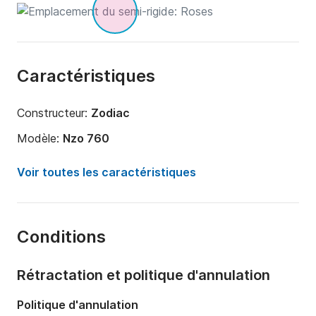
Caractéristiques
Constructeur:
Zodiac
Modèle:
Nzo 760
Puissance moteur:
300cv
Voir toutes les caractéristiques
Longueur:
8m
Année:
2025
Conditions
Capacité à bord:
12 personnes
Rétractation et politique d'annulation
Politique d'annulation