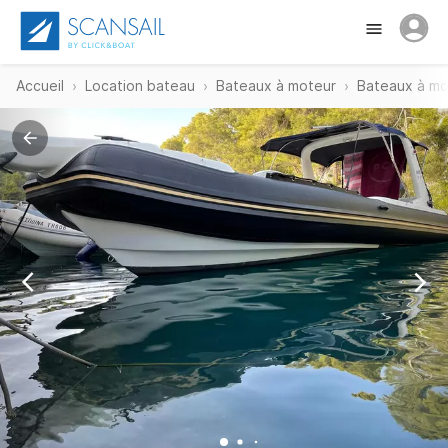
Accueil
Location bateau
Bateaux à moteur
Bateaux à mo