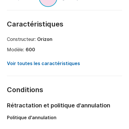
Caractéristiques
Constructeur:
Orizon
Modèle:
600
Puissance moteur:
140cv
Voir toutes les caractéristiques
Longueur:
6m
Année:
2010 (Rénové en 2024)
Conditions
Capacité à bord:
6 personnes
Rétractation et politique d'annulation
Politique d'annulation