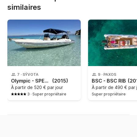
similaires
7
·
SÝVOTA
9
·
PAXOS
Olympic - SPEEDSTER 6M
(2015)
BSC - BSC RIB
(20
À partir de
520 € par jour
À partir de
490 € par 
3
·
Super propriétaire
Super propriétaire