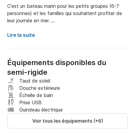
C'est un bateau marin pour les petits groupes (6-7 
personnes) et les familles qui souhaitent profiter de 
leur journée en mer. 

Louez l'ORIZON avec ou sans capitaine et découvrez 
Lire la suite
les Caraïbes de l'Épire. 

Voyagez vers la perle de la mer Ionienne, les îles de 
Équipements disponibles du
Paxos-Antipaxos et toutes les autres îles de la région 
semi-rigide
que le dieu Poséidon a créées pour abriter son amour 
avec sa bien-aimée Amphitrite !

Taud de soleil
Douche extérieure
Vivez votre rêve avec nous dans la mer Ionienne

Échelle de bain
Prise USB
J'attends votre message avec impatience !
Guindeau électrique
Voir tous les équipements (+6)