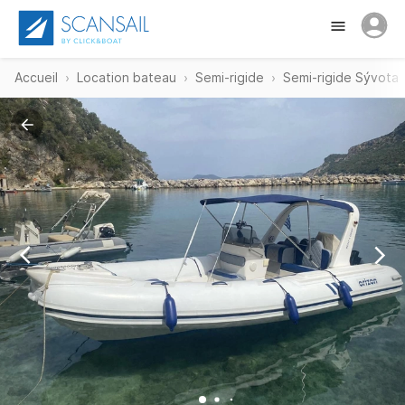
Accueil
Location bateau
Semi-rigide
Semi-rigide Sývota