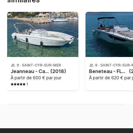
9
·
SAINT-CYR-SUR-MER
8
·
SAINT-CYR-SUR-
Jeanneau - Cap camarat 7.50 CC
(2018)
Beneteau - FLYER 8 SUNDECK
(
À partir de
600 € par jour
À partir de
620 € par 
1