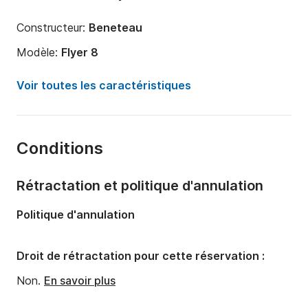
Constructeur:
Beneteau
Modèle:
Flyer 8
Puissance moteur:
350cv
Voir toutes les caractéristiques
Longueur:
8m
Année:
2019
Conditions
Capacité à bord:
10 personnes
Nombre de cabines:
1
Rétractation et politique d'annulation
Politique d'annulation
Droit de rétractation pour cette réservation :
Non.
En savoir plus