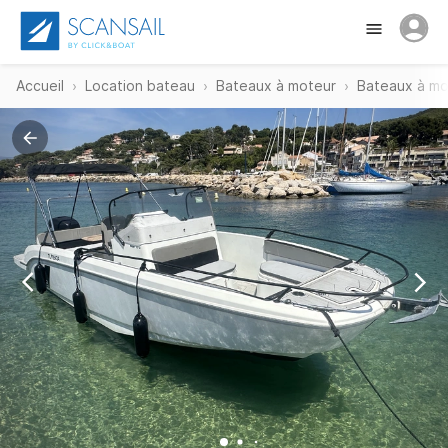
Accueil
Location bateau
Bateaux à moteur
Bateaux à mo