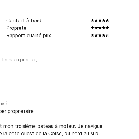
 réel consommé

 groupe

Confort à bord
Propreté
es.
Rapport qualité prix
illeurs en premier)
rivé
per propriétaire
est mon troisième bateau à moteur. Je navigue 
la côte ouest de la Corse, du nord au sud.
