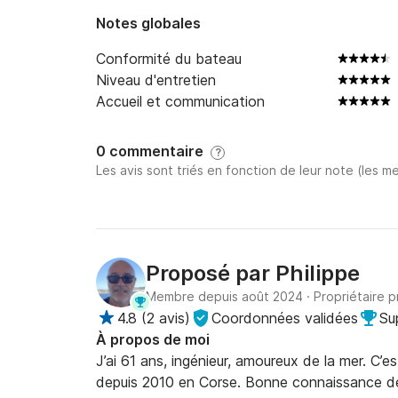
- Journée parcours libre : 1050€ + carburant
Notes globales
- Option apéritif coucher du soleil : +100€ par
Conformité du bateau
Niveau d'entretien
Prix variables selon prestations supplémentair
Accueil et communication
0 commentaire
?
Les avis sont triés en fonction de leur note (les me
Proposé par
Philippe
Membre depuis août 2024
·
Propriétaire p
4.8
(
2 avis
)
Coordonnées validées
Su
À propos de moi
J’ai 61 ans, ingénieur, amoureux de la mer. C’
depuis 2010 en Corse. Bonne connaissance de 