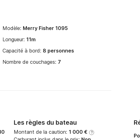
Modèle:
Merry Fisher 1095
Longueur:
11m
Capacité à bord:
8 personnes
Nombre de couchages:
7
Les règles du bateau
Ré
30
Montant de la caution:
1 000 €
?
Po
Carburant inclus dans le prix:
Non