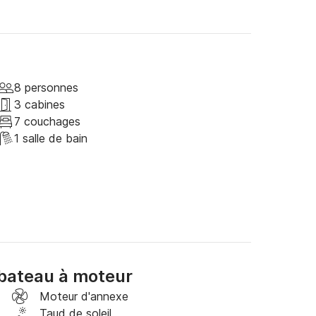
s 300cv, spacieux et confortable

ssagers pour mini-croisières

otu & Saleccia.

8 personnes
3 cabines
7 couchages
1 salle de bain
ifs

ion

nement

bateau à moteur
 apéro et boisson pour finir la journée

Moteur d'annexe
Taud de soleil