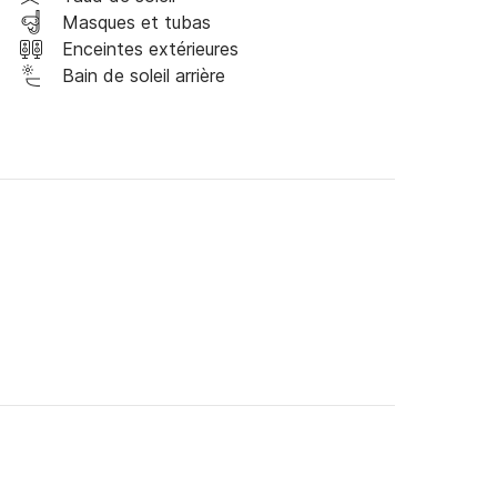
s sauf

Masques et tubas
remis à  zéro au départ, consommation réelle 
Enceintes extérieures
Bain de soleil arrière


-croisière selon accord

t mini-scooter fournis

& Saleccia (tout inclus) : 1200€ 
