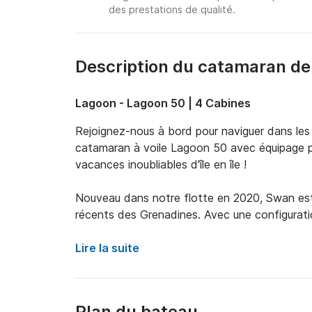
des prestations de qualité.
Description du catamaran de
Lagoon - Lagoon 50 | 4 Cabines
Rejoignez-nous à bord pour naviguer dans les 
catamaran à voile Lagoon 50 avec équipage peut
vacances inoubliables d'île en île !

Nouveau dans notre flotte en 2020, Swan est 
récents des Grenadines. Avec une configurati
un hébergement dans 4 cabines queen-size avec
confortablement jusqu'à 8 personnes. Doté de 
Lire la suite
cabines et le salon et de deux prises 110v/22
de sécurité et de confort. La conception inn
de l'espace pour accueillir de grands groupes.
Plan du bateau