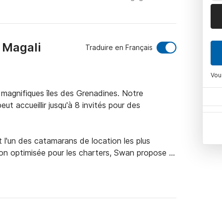
 Magali
Traduire en Français
Vou
magnifiques îles des Grenadines. Notre 
 accueillir jusqu'à 8 invités pour des 
l'un des catamarans de location les plus 
on optimisée pour les charters, Swan propose 
 salle de bains pouvant accueillir 
la climatisation complète dans toutes les 
0v, Swan est équipé des derniers équipements 
ovante de Lagoon permet une grande utilisation 
 Les invités peuvent choisir de se détendre dans 