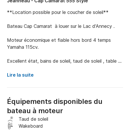
Jeanneau - Cap Camarat 555 Style
**Location possible pour le coucher de soleil**

Bateau Cap Camarat  à louer sur le Lac d'Annecy .

Moteur économique et fiable hors bord 4 temps 
Yamaha 115cv.

Excellent état, bains de soleil, taud de soleil , table et 
échelle de bain.

Lire la suite
Idéal balade en famille ou sports nautiques.

Possibilité de location d'un wakeboard et wakeskate 
Équipements disponibles du
en sus.

bateau à moteur
Possibilité d'un à compagnateur.

Taud de soleil
Wakeboard