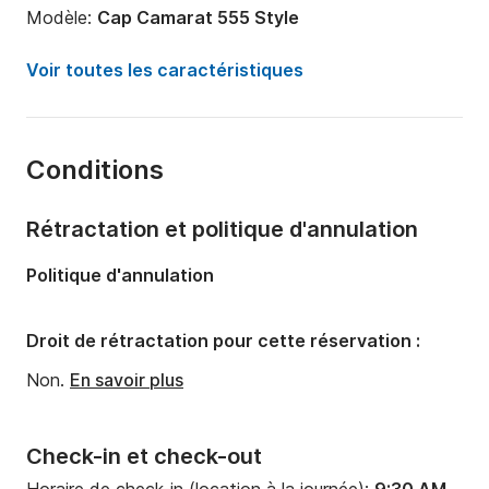
Modèle:
Cap Camarat 555 Style
Puissance moteur:
115cv
Voir toutes les caractéristiques
Longueur:
5.55m
Année:
2010
Conditions
Capacité à bord:
6 personnes
Rétractation et politique d'annulation
Politique d'annulation
Droit de rétractation pour cette réservation :
Non.
En savoir plus
Check-in et check-out