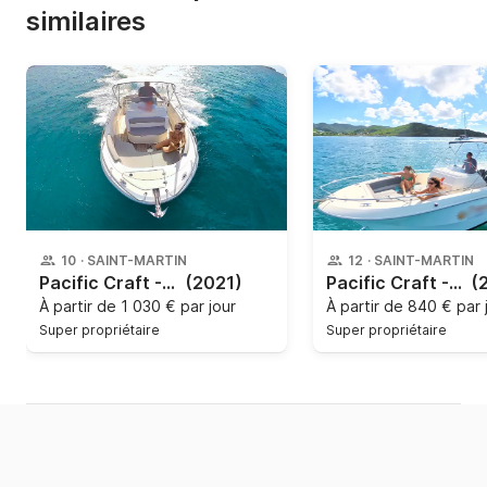
similaires
10
·
SAINT-MARTIN
12
·
SAINT-MARTIN
Pacific Craft - Open 670
(2021)
Pacific Craft - Open 750
(
À partir de
1 030 € par jour
À partir de
840 € par 
Super propriétaire
Super propriétaire