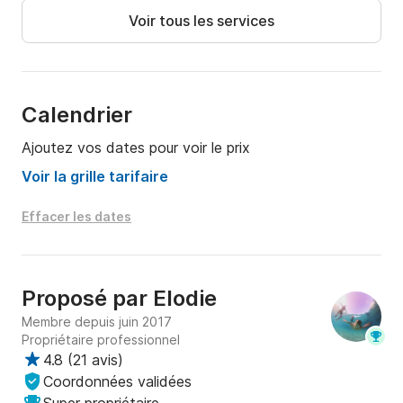
Sur demande paddle

Voir tous les services
Skipper indépendant

Tarif indiqué pour journée SAINT MARTIN.

Calendrier
Ajoutez vos dates pour voir le prix
Option ANGUILLA:

Voir la grille tarifaire
si vous souhaitez aller à ANGUILLA, merci de choisir l 
Effacer les dates
option "FRAIS DE BASE" Anguilla (+100€)

+ UNE TAXE de douanes sera à regler 35€/personne

Proposé par
Elodie
Membre depuis juin 2017
Et vos passeports devront être fournis 24h avant.

Propriétaire professionnel
4.8
(
21 avis
)
Coordonnées validées
Bateau:
