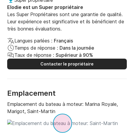
Super propriétaire
Elodie est un Super propriétaire
Pacific Craft 625 Open “Addiction” – 150 CV Yamaha

Les Super Propriétaires sont une garantie de qualité.
Leur expérience est significative et ils bénéficient de
banquette d'angle a l'arriere

très bonnes évaluations.
Table à l avant

Langues parlées :
Français
Petite Scansailine de rangement 

Temps de réponse :
Dans la journée
Taux de réponse :
Supérieur à 90%
échelle

Contacter le propriétaire
taud de soleil

Douchette

Emplacement
Système son Bluetooth 

Emplacement du bateau à moteur:
Marina Royale,
Marigot, Saint-Martin
6 passagers + SKIPPER maximun