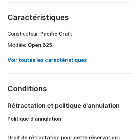
Caractéristiques
Constructeur:
Pacific Craft
Modèle:
Open 625
Puissance moteur:
150cv
Voir toutes les caractéristiques
Longueur:
6.25m
Année:
2023 (Rénové en 2025)
Conditions
Capacité à bord:
7 personnes
Rétractation et politique d'annulation
Politique d'annulation
Droit de rétractation pour cette réservation :