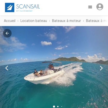
Accueil
Location bateau
Bateaux à moteur
Bateaux à mo