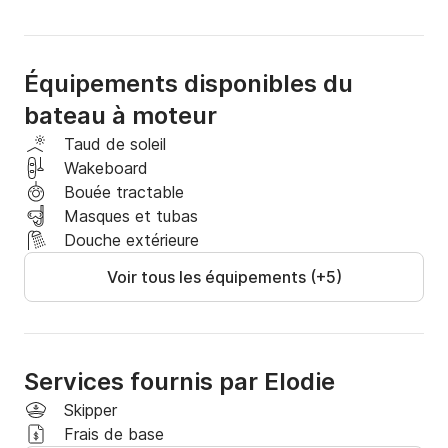
Profitez du luxe d'une escapade entièrement 
organisée, selon vos envies.

Équipements disponibles du
bateau à moteur
Admirez le paysage côtier, savourez des moments de 
détente et créez des souvenirs inoubliables.

Taud de soleil
Wakeboard
Réservez votre bateau dès maintenant et laissez-
Bouée tractable
nous vous guider le temps d une journée 100% 
Masques et tubas
détente! 🚤✨

Douche extérieure
Voir tous les équipements (+5)
Départ marina royale de Marigot

Inclus:

Boissons soft / bieres/ rhum punch inclus

Matériel de snorkelling

Services fournis par Elodie
Tapis flottant 

Skipper
Frais de base