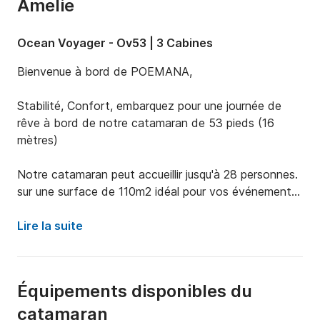
Amelie
Ocean Voyager - Ov53 | 3 Cabines
Bienvenue à bord de POEMANA, 

Stabilité, Confort, embarquez pour une journée de 
rêve à bord de notre catamaran de 53 pieds (16 
mètres)

Notre catamaran peut accueillir jusqu'à 28 personnes. 

sur une surface de 110m2 idéal pour vos événements 
(Mariage, EVJ, Incentive, Anniversaires) 

Lire la suite
Partez à la découverte de Saint-Martin et ses îles 
voisines. Laissez-vous bercer par le clapot et les 
alizés, plongez dans une bulle de quiétude en pleine 
Équipements disponibles du
mer avant d’apercevoir au loin se dessiner votre 
catamaran
paradis de sable fin.
