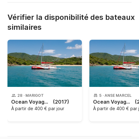
Vérifier la disponibilité des bateaux
similaires
28
·
MARIGOT
5
·
ANSE MARCEL
Ocean Voyager - OV53
(2017)
Ocean Voyager - OV53
(
À partir de
400 € par jour
À partir de
400 € par 