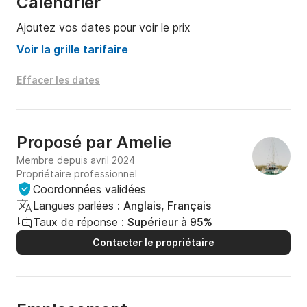
Calendrier
N'hésitez pas a nous contacter pour plus 
Ajoutez vos dates pour voir le prix
d'informations. 

Voir la grille tarifaire
A très bientôt à bord de POE MANA
Effacer les dates
Proposé par
Amelie
Membre depuis avril 2024
Propriétaire professionnel
Coordonnées validées
Langues parlées :
Anglais, Français
Taux de réponse :
Supérieur à 95%
Contacter le propriétaire