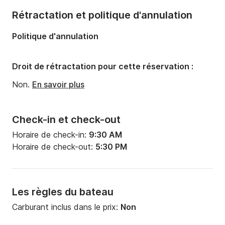
Nombre de salles de bains:
2
Rétractation et politique d'annulation
Longueur:
15.8m
Politique d'annulation
Largeur:
15.82m
Tirant d'eau:
1.35m
Droit de rétractation pour cette réservation :
Puissance moteur:
160cv
Non.
En savoir plus
Check-in et check-out
Horaire de check-in:
9:30 AM
Horaire de check-out:
5:30 PM
Les règles du bateau
Carburant inclus dans le prix:
Non