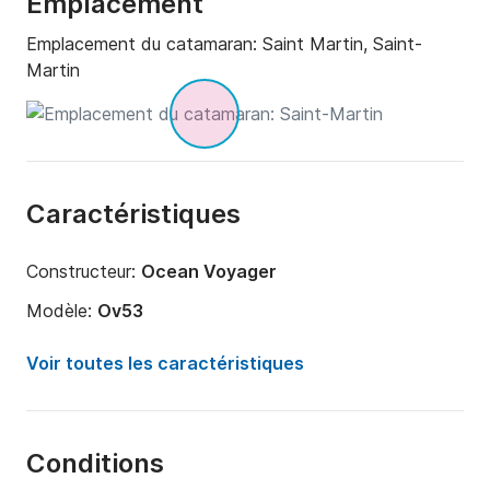
Emplacement
Emplacement du catamaran:
Saint Martin, Saint-
Martin
Caractéristiques
Constructeur:
Ocean Voyager
Modèle:
Ov53
Année:
2017 (Rénové en 2024)
Voir toutes les caractéristiques
Capacité à bord:
28 personnes
Nombre de cabines:
3
Conditions
Nombre de couchages:
5