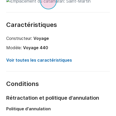
Caractéristiques
Constructeur:
Voyage
Modèle:
Voyage 440
Année:
2005 (Rénové en 2024)
Voir toutes les caractéristiques
Capacité à bord:
12 personnes
Nombre de cabines:
4
Conditions
Nombre de couchages:
4
Nombre de salles de bains:
2
Rétractation et politique d'annulation
Longueur:
13.4m
Politique d'annulation
Largeur:
7.65m