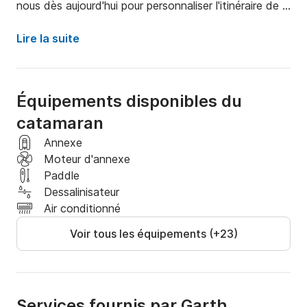
nous dès aujourd'hui pour personnaliser l'itinéraire de 
navigation de vos rêves et embarquez pour un 
voyage de découverte, de luxe et de beauté 
Lire la suite
inégalée.
Équipements disponibles du
catamaran
Annexe
Moteur d'annexe
Paddle
Dessalinisateur
Air conditionné
Voir tous les équipements (+23)
Services fournis par Garth