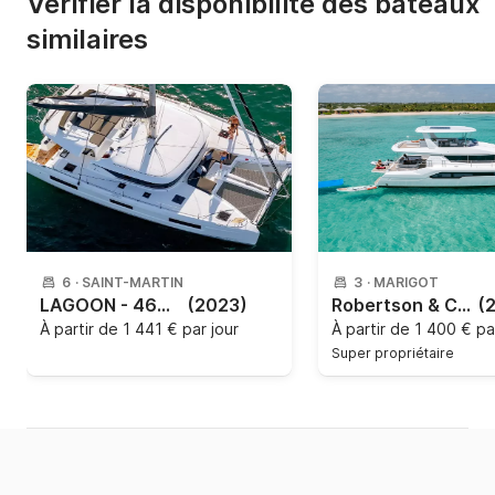
Vérifier la disponibilité des bateaux
similaires
6
·
SAINT-MARTIN
3
·
MARIGOT
LAGOON - 460-4 CABINS
(2023)
Robertson & Caine - Léopard 53ft
(
À partir de
1 441 € par jour
À partir de
1 400 € pa
Super propriétaire