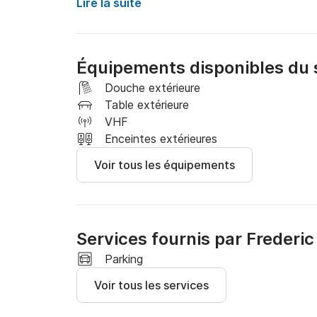
 Parfait pour des sorties en famille ou entre am
Lire la suite
passer une journée inoubliable sur l'eau. 

Ne tardez plus, réservez dès maintenant votre
Équipements disponibles du 
magnifique bateau semi rigide !
Douche extérieure
Table extérieure
VHF
Enceintes extérieures
Voir tous les équipements
Services fournis par Frederic
Parking
Voir tous les services