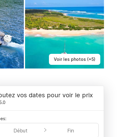
Voir les photos (+5)
outez vos dates pour voir le prix
5.0
es:
Début
Fin