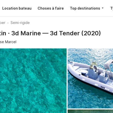
Location bateau
Choses à faire
Top destinations
T
pper
Semi-rigide
in · 3d Marine — 3d Tender (2020)
se Marcel