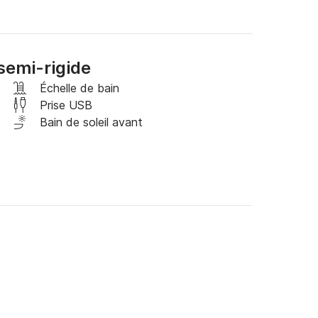
is, il est équipé de tout le nécessaire pour 
 location et partez à l'aventure à bord de ce 
semi-rigide
Échelle de bain
Prise USB
Bain de soleil avant