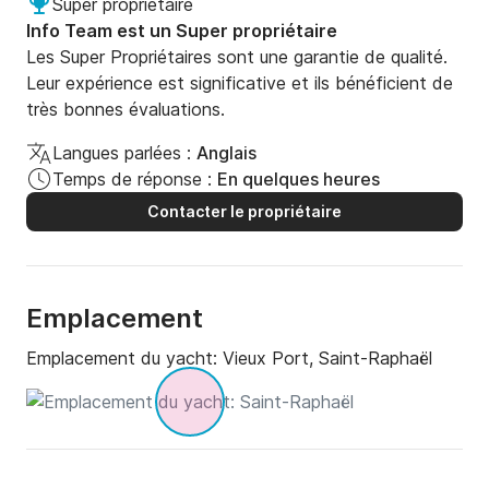
Super propriétaire
époustouflant et ses installations haut de gamme, les 
Info Team est un Super propriétaire
clients pourront se détendre et profiter de la vue 
Les Super Propriétaires sont une garantie de qualité.
imprenable sur la mer Méditerranée. Profitez du 
Leur expérience est significative et ils bénéficient de
confort et de la commodité de ce magnifique Riva 
très bonnes évaluations.
lors de votre prochaine location de yacht !
Langues parlées :
Anglais
Temps de réponse :
En quelques heures
Contacter le propriétaire
Emplacement
Emplacement du yacht:
Vieux Port, Saint-Raphaël