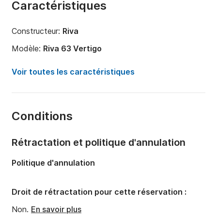
Caractéristiques
Constructeur:
Riva
Modèle:
Riva 63 Vertigo
Année:
2015
Voir toutes les caractéristiques
Longueur:
19.76m
Capacité à bord:
10 personnes
Conditions
Équipage:
2 membres
Nombre de cabines:
2
Rétractation et politique d'annulation
Nombre de couchages:
4
Politique d'annulation
Nombre de salles de bains:
1
Puissance moteur:
2000cv
Droit de rétractation pour cette réservation :
Carburant:
350 L/h
Non.
En savoir plus