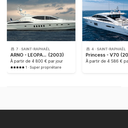
7
·
SAINT-RAPHAËL
4
·
SAINT-RAPHAËL
ARNO - LEOPARD 24
(2003)
Princess - V70
(2
À partir de
4 800 € par jour
À partir de
4 586 € pa
1
·
Super propriétaire