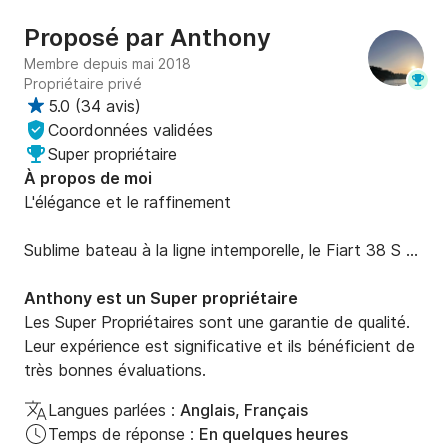
🏖️ La Nartelle

Proposé par
Anthony
🏖️ Golfe de Saint-Tropez

Membre depuis mai 2018
Propriétaire privé
🌇 Demi-journée Après-midi bronzage 

5.0
(
34 avis
)
Coordonnées validées
🕒 14h30 – 18h30

Super propriétaire
À propos de moi
💶 790 €

L'élégance et le raffinement 

⛽ Carburant  et skipper : 350 € à payer au depart

Sublime bateau à la ligne intemporelle, le Fiart 38 S 
Genius est un yacht italien open. 

Une fin d’après-midi magique

 Refeeter complètement en 2023l'intérieur du bateau 
Anthony est un Super propriétaire
et 2025 à l'extérieur, il dégage une véritable sensation 
Les Super Propriétaires sont une garantie de qualité.
☀️ Baignades dans une eau cristalline

de luxe, de glamour et d'élégance.

Leur expérience est significative et ils bénéficient de
🏖️ Les Canoubiers

Le coton gris/bleu ciel sur les assises offre une 
très bonnes évaluations.
🏖️ La Moutte

douceur, un charme absolu.

🏖️ La Nartelle

Langues parlées :
Anglais, Français
 Les Streams ( toiles ajourées ) a l arrière du bateau 
🌅 Coucher de soleil sur le Golfe de Saint-Tropez

Temps de réponse :
En quelques heures
permettent d'être a l'ombre et à l abri des regards. 
