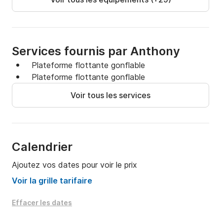
⸻ 🌅 2heures de decouverte (2h)

🕘 08h00 – 10h00 petit déjeuner sur un  YACHT

💶 490 € avec petit dejeuner

Services fournis par Anthony
⛽ Carburant : 200 € À payer au depart

Plateforme flottante gonflable
👨‍✈️ Skipper OFFERT

Plateforme flottante gonflable
🏖️ baignade au turquoise dans le golf de griamud

Voir tous les services
🌅 Demi-journée Matindecouverte la Madrague 

🕘 09h00 – 13h00

Calendrier
Ajoutez vos dates pour voir le prix
💶 690 €

⛽ Carburant et skipper : 250 € à payer au depart

Voir la grille tarifaire
Effacer les dates
Les plus beaux spots du matin
