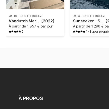
⸻

💎 Une expérience idéale pour

10
·
SAINT-TROPEZ
4
·
SAINT-TROPEZ
Vandutch Marine - VanDutch 40
(2022)
Sunseeker - Superhawk 48, fin Saint Tropez, 15 mètres
(
❤️ Une escapade romantique

À partir de
1 857 € par jour
À partir de
1 290 € par
👨‍👩‍👧‍👦 Une journée en famille

2
1
·
Super propri
🎉 Une sortie entre amis
À PROPOS