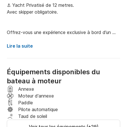
⚓️ Yacht Privatisé de 12 metres. 

Avec skipper obligatoire.

Offrez-vous une expérience exclusive à bord d’un 
magnifique yacht italien entièrement rénové.

Lire la suite
Loin de la foule, découvrez les eaux turquoise du 
Golfe de Saint-Tropez, les plages mythiques de 
Pampelonne, les criques sauvages de l’Escalet et les 
Équipements disponibles du
célèbres Canoubiers dans un confort exceptionnel.

bateau à moteur
🍾 Champagne, baignades, paddle, farniente au soleil 
Annexe
et paysages de carte postale…

Moteur d'annexe
Paddle
Vous n’avez rien à organiser, il suffit de monter à bord 
Pilote automatique
et profiter.

Taud de soleil
Voir tous les équipements (+29)