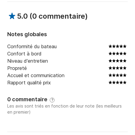
🏖️ Les Canoubiers

5.0
(
0 commentaire
)
🏖️ La Moutte

🏖️ La Nartelle

Notes globales
⸻

Conformité du bateau
🌅 Demi-journée "Port grimaud plage ramatuelle"

Confort à bord
Niveau d'entretien
🕘 10h00 – 14h00

Propreté
Accueil et communication
💶 790 €

Rapport qualité prix
⛽ Carburant et skipper : 350 € à payer au depart

0 commentaire
?
Les avis sont triés en fonction de leur note (les meilleurs
Les plus beaux spots du matin

en premier)
🏖️ Les Canoubiers

🏖️ La Moutte
