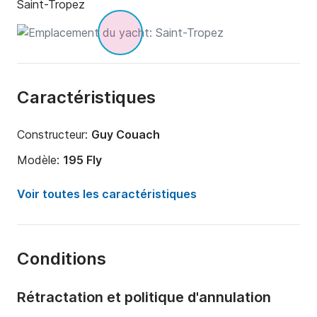
Saint-Tropez
Caractéristiques
Constructeur:
Guy Couach
Modèle:
195 Fly
Année:
2005 (Rénové en 2021)
Voir toutes les caractéristiques
Longueur:
19.5m
Capacité à bord:
12 personnes
Conditions
Nombre de cabines:
3
Nombre de couchages:
3
Rétractation et politique d'annulation
Nombre de salles de bains:
3