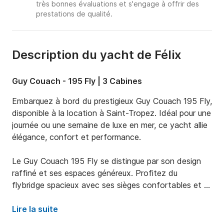
très bonnes évaluations et s'engage à offrir des
prestations de qualité.
Description du yacht de Félix
Guy Couach - 195 Fly | 3 Cabines
Embarquez à bord du prestigieux Guy Couach 195 Fly, 
disponible à la location à Saint-Tropez. Idéal pour une 
journée ou une semaine de luxe en mer, ce yacht allie 
élégance, confort et performance.

Le Guy Couach 195 Fly se distingue par son design 
raffiné et ses espaces généreux. Profitez du 
flybridge spacieux avec ses sièges confortables et 
son espace repas, parfait pour admirer les vues 
panoramiques. Le pont avant dispose d'un vaste bain 
Lire la suite
de soleil, idéal pour se détendre.
