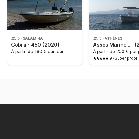
5
·
SALAMINA
5
·
ATHÈNES
Cobra - 450
(2020)
Assos Marine - 455 N
(
À partir de
190 € par jour
À partir de
200 € par 
9
·
Super propri