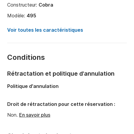
Constructeur:
Cobra
Modèle:
495
Puissance moteur:
30cv
Voir toutes les caractéristiques
Longueur:
4.95m
Année:
2022
Conditions
Capacité à bord:
5 personnes
Rétractation et politique d'annulation
Politique d'annulation
Droit de rétractation pour cette réservation :
Non.
En savoir plus