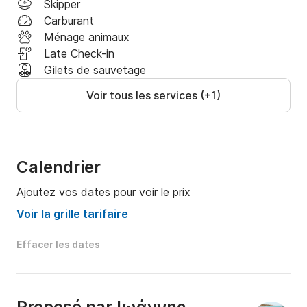
Skipper
messagerie privée de Click&Boat. Je suis là pour vous 
Carburant
aider à organiser la journée idéale sur l'eau !
Ménage animaux
Late Check-in
Gilets de sauvetage
Voir tous les services (+1)
Calendrier
Ajoutez vos dates pour voir le prix
Voir la grille tarifaire
Effacer les dates
Proposé par
Ιωάννης