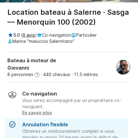
Location bateau à Salerne · Sasga
— Menorquin 100 (2002)
5.0
(
0 avis
)
Co-navigation
Particulier
Marina "masuccio Salernitano"
Bateau à moteur de
Giovanni
8 personnes
· 440 chevaux
· 11.5 mètres
?
Co-navigation
Vous serez accompagné par un propriétaire co-
naviguant.
En savoir plus
Annulation flexible
Obtenez un remboursement complet si vous
annulez au moins 24 heures avant le début de