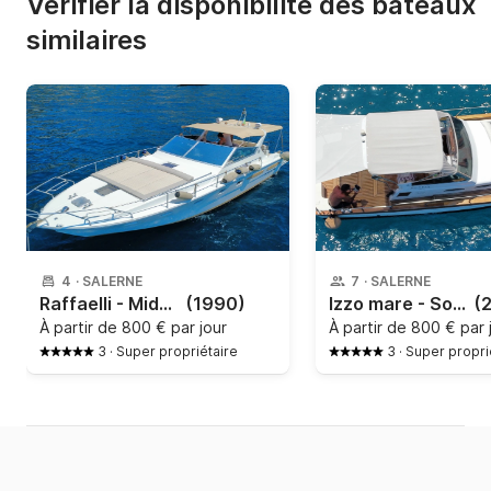
Vérifier la disponibilité des bateaux
similaires
4
·
SALERNE
7
·
SALERNE
Raffaelli - Middle day
(1990)
Izzo mare - Southwind
(
À partir de
800 € par jour
À partir de
800 € par 
3
·
Super propriétaire
3
·
Super propri