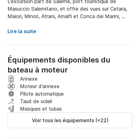
L'excursion part de Salerne, port touristique de 
Masuccio Salernitano, et offre des vues sur Cetara, 
Maiori, Minori, Atrani, Amalfi et Conca dei Marini, 
avec des arrêts où vous le souhaitez. Vous pouvez 
également débarquer à Amalfi pour admirer la beauté 
Lire la suite
de la ville et de sa magnifique cathédrale.
Équipements disponibles du
bateau à moteur
Annexe
Moteur d'annexe
Pilote automatique
Taud de soleil
Masques et tubas
Voir tous les équipements (+22)