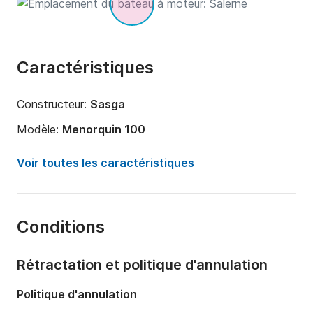
Caractéristiques
Constructeur:
Sasga
Modèle:
Menorquin 100
Puissance moteur:
440cv
Voir toutes les caractéristiques
Longueur:
11.5m
Année:
2002
Conditions
Capacité à bord:
8 personnes
Nombre de cabines:
1
Rétractation et politique d'annulation
Nombre de couchages:
4
Politique d'annulation
Nombre de salles de bains:
1