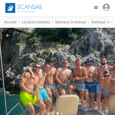
Accueil
Location bateau
Bateaux à moteur
Bateaux à mo