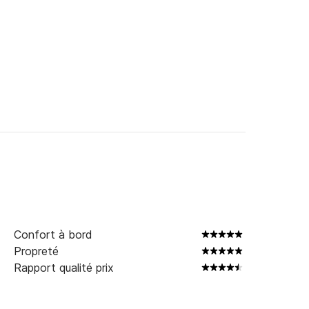
Confort à bord
Propreté
Rapport qualité prix
ructions nécessaires pour une navigation en 