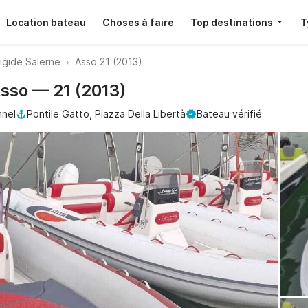
Location bateau
Choses à faire
Top destinations
T
igide Salerne
Asso 21 (2013)
Asso — 21 (2013)
nnel
Pontile Gatto, Piazza Della Libertà
Bateau vérifié