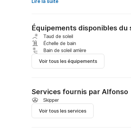
confortablement le long de l'une des plus belle
Lire la suite
et villages directement depuis la mer.

Au cours de la journée, vous pourrez facilement
Équipements disponibles du 
Maiori, Minori, Atrani, Amalfi, Conca dei Marini 
poursuivre votre route jusqu'à Positano.

Taud de soleil
Échelle de bain
---

Bain de soleil arrière
Voir tous les équipements
?‍?‍? Idéal pour :

* Groupes jusqu'à 7 personnes

* Familles recherchant espace et confort

Services fournis par Alfonso
* Amis souhaitant passer une journée complète
Skipper
Voir tous les services
---

⚓ Caractéristiques du bateau pneumatique
