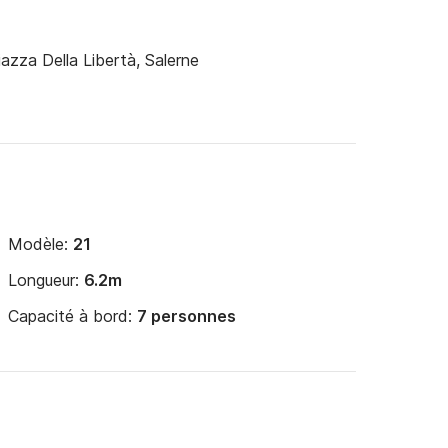
iazza Della Libertà, Salerne
e amalfitaine depuis la mer, loin du trafic 
Modèle:
21
Longueur:
6.2m
Capacité à bord:
7 personnes