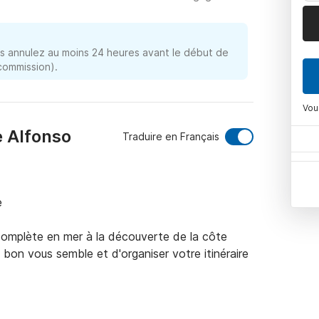
 annulez au moins 24 heures avant le début de
 commission).
Vou
e Alfonso
Traduire en Français


complète en mer à la découverte de la côte 
 bon vous semble et d'organiser votre itinéraire 
, équipé d'un moteur de 115 CV, naviguez 