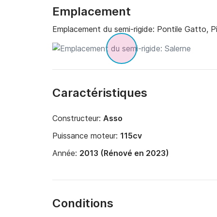
Emplacement
☀️ Votre journée en mer

Emplacement du semi-rigide:
Pontile Gatto, P
Une façon simple et directe de découvrir la côt
maritime et en toute liberté.
Caractéristiques
Constructeur:
Asso
Puissance moteur:
115cv
Année:
2013 (Rénové en 2023)
Conditions