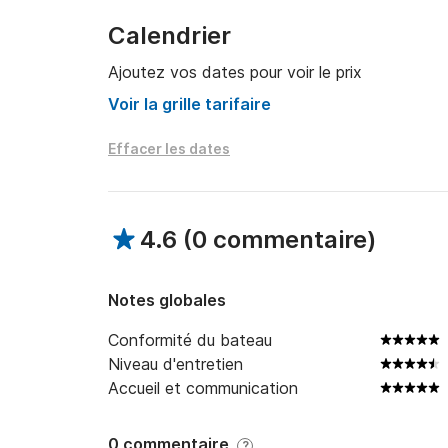
Calendrier
* Moteur 115 CV (permis bateau italien requis)

Ajoutez vos dates pour voir le prix
* Longueur : 6,20 m

Voir la grille tarifaire
* Grands bains de soleil à l'avant et à l'arrière

Effacer les dates
* Auvent

* Douche d'eau douce

4.6
(
0 commentaire
)
* Échelle de bain

* Équipement de sécurité complet

Notes globales
Conformité du bateau
---

Niveau d'entretien
Accueil et communication
? Expérience à bord

Avant le départ, vous recevrez toutes les inst
0 commentaire
?