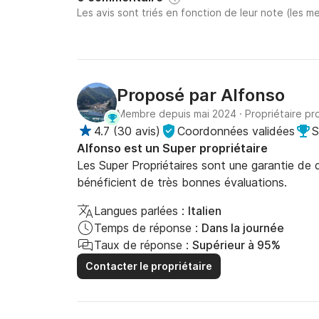
Les avis sont triés en fonction de leur note (les me
toute sécurité et pour profiter pleinement de v
Nous vous indiquerons les meilleurs endroits po
côte amalfitaine de la manière la plus simple e
Proposé par
Alfonso
Nous restons à votre disposition pendant tout
Membre depuis mai 2024
·
Propriétaire pr
vos besoins.

4.7
(
30 avis
)
Coordonnées validées
S
Alfonso est un Super propriétaire
---

Les Super Propriétaires sont une garantie de qu
bénéficient de très bonnes évaluations.
ℹ️ Consignes de sécurité à bord

Langues parlées :
Italien
Pour des raisons de sécurité, toute personne s
Temps de réponse :
Dans la journée
pouvant compromettre la navigation n'est pas a
Taux de réponse :
Supérieur à 95%
Contacter le propriétaire
En cas de conditions dangereuses, la locatio
---
