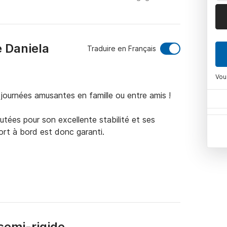
e Daniela
Traduire en Français
Vou
journées amusantes en famille ou entre amis !

utées pour son excellente stabilité et ses 
rt à bord est donc garanti.

est requis car il est propulsé par un moteur 
ofiter des incroyables paysages que seule la 
semi-rigide