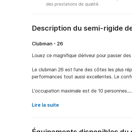
des prestations de qualité.
Description du semi-rigide d
Clubman - 26
Louez ce magnifique dériveur pour passer des 
Le clubman 26 est l'une des côtes les plus rép
performances tout aussi excellentes. Le confo
L'occupation maximale est de 10 personnes.

Pour pouvoir louer ce bateau, un permis bateau 
Lire la suite
Suzuki à quatre temps de 250 chevaux.

Depuis notre base de Salerne, vous pourrez pr
Équipements disponibles du 