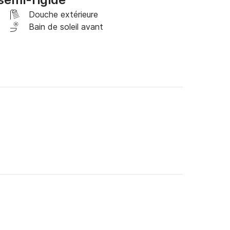
Douche extérieure
 pour toute la saison !

Bain de soleil avant
d'informations sur ce splendide bateau et 