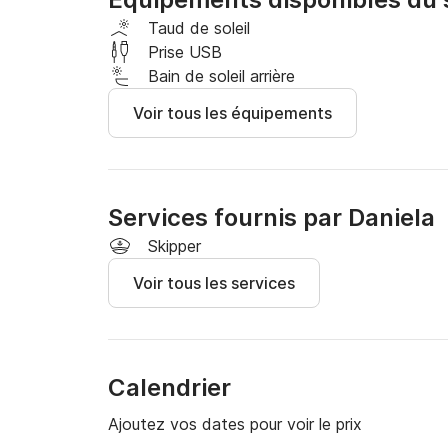
côte amalfitaine peut offrir.

Taud de soleil
Le dériveur peut être loué à la journée ou même
Prise USB
Bain de soleil arrière
Écrivez-nous au Click&Boat pour obtenir plus 
Voir tous les équipements
réserver vos belles vacances !
Services fournis par Daniela
Skipper
Voir tous les services
Calendrier
Ajoutez vos dates pour voir le prix