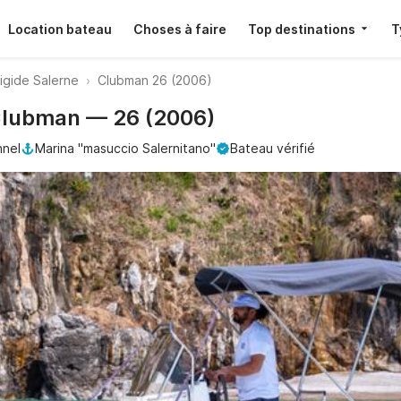
Location bateau
Choses à faire
Top destinations
T
igide Salerne
Clubman 26 (2006)
 Clubman — 26 (2006)
nnel
Marina "masuccio Salernitano"
Bateau vérifié