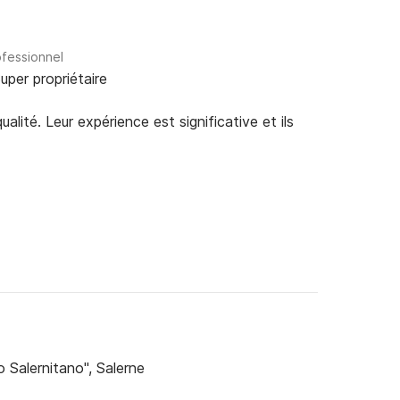
ofessionnel
uper propriétaire
alité. Leur expérience est significative et ils
 Salernitano", Salerne